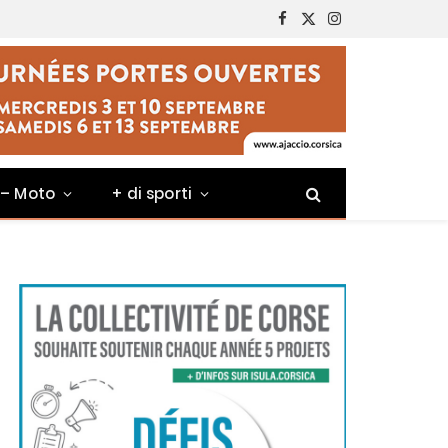
Facebook
X
Instagram
(Twitter)
 – Moto
+ di sporti