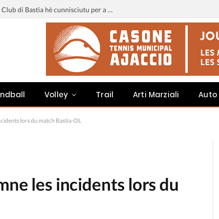
Liga 3 : u calendariu di u Sporting Club di Bastia hè cunnisciutu per a staghjoni 2026-2027
ndball
Volley
Trail
Arti Marziali
Auto
ncidents lors du match Bastia-OL
mne les incidents lors du