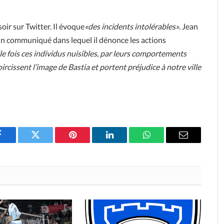
soir sur Twitter. Il évoque
«des incidents intolérables»
. Jean
ié un communiqué dans lequel il dénonce les actions
e fois ces individus nuisibles, par leurs comportements
rcissent l’image de Bastia et portent préjudice à notre ville
Facebook
Twitter
Pinterest
LinkedIn
WhatsApp
Email