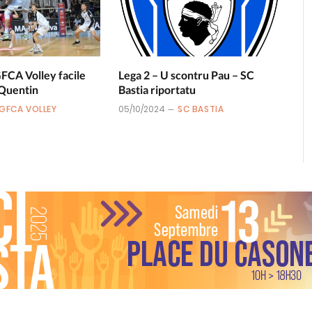
GFCA Volley facile
Lega 2 – U scontru Pau – SC
 Quentin
Bastia riportatu
GFCA VOLLEY
05/10/2024
SC BASTIA