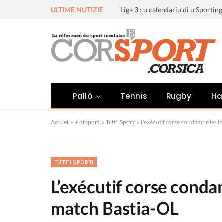
ULTIME NUTIZIE
Pallò
Tennis
Rugby
Ha
Accueil
»
+ di sporti
»
Tutt'i Sporti
»
L’exécutif corse condamne les i
TUTT'I SPORTI
L’exécutif corse conda
match Bastia-OL