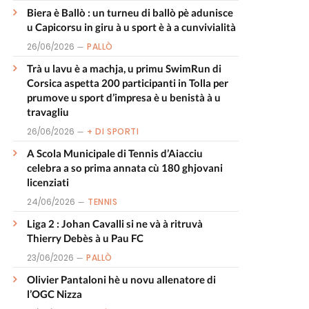
Biera è Ballò : un turneu di ballò pè adunisce
u Capicorsu in giru à u sport è à a cunvivialità
26/06/2026
PALLÒ
Trà u lavu è a machja, u primu SwimRun di
Corsica aspetta 200 participanti in Tolla per
prumove u sport d’impresa è u benistà à u
travagliu
26/06/2026
+ DI SPORTI
A Scola Municipale di Tennis d’Aiacciu
celebra a so prima annata cù 180 ghjovani
licenziati
24/06/2026
TENNIS
Liga 2 : Johan Cavalli si ne và à ritruvà
Thierry Debès à u Pau FC
23/06/2026
PALLÒ
Olivier Pantaloni hè u novu allenatore di
l’OGC Nizza