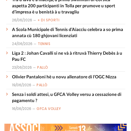
aspetta 200 participanti in Tolla per prumove u sport
d’impresa è u benistà à u travagliu
26/06/2026
+ DI SPORTI
A Scola Municipale di Tennis d’Aiacciu celebra a so prima
annata cù 180 ghjovani licenziati
24/06/2026
TENNIS
Liga 2 : Johan Cavalli si ne và à ritruvà Thierry Debès à u
Pau FC
23/06/2026
PALLÒ
Olivier Pantaloni hè u novu allenatore di l’OGC Nizza
19/06/2026
PALLÒ
Senza i soldi attesi, u GFCA Volley versu a cessazione di
pagamentu ?
16/06/2026
GFCA VOLLEY