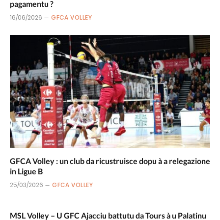
pagamentu ?
16/06/2026
GFCA VOLLEY
GFCA Volley : un club da ricustruisce dopu à a relegazione
in Ligue B
25/03/2026
GFCA VOLLEY
MSL Volley – U GFC Ajacciu battutu da Tours à u Palatinu