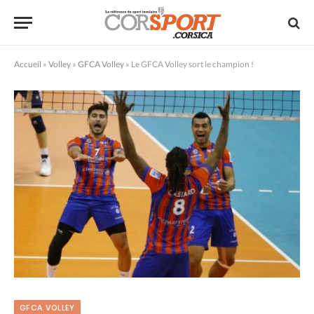
Accueil
»
Volley
»
GFCA Volley
»
Le GFCA Volley sort le champion !
GFCA VOLLEY