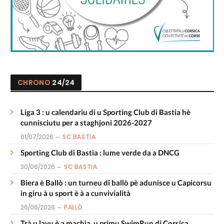
CHRONO
24/24
Liga 3 : u calendariu di u Sporting Club di Bastia hè
cunnisciutu per a staghjoni 2026-2027
01/07/2026
SC BASTIA
Sporting Club di Bastia : lume verde da a DNCG
30/06/2026
SC BASTIA
Biera è Ballò : un turneu di ballò pè adunisce u Capicorsu
in giru à u sport è à a cunvivialità
26/06/2026
PALLÒ
Trà u lavu è a machja, u primu SwimRun di Corsica