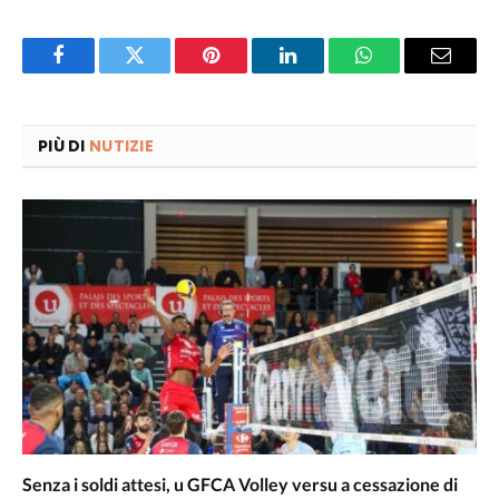
Facebook
Twitter
Pinterest
LinkedIn
WhatsApp
Email
PIÙ DI
NUTIZIE
Senza i soldi attesi, u GFCA Volley versu a cessazione di