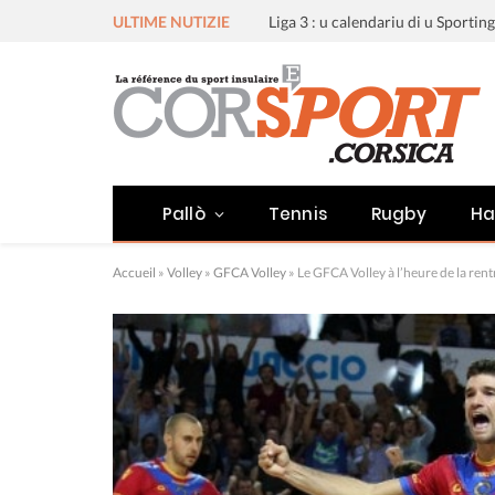
ULTIME NUTIZIE
Pallò
Tennis
Rugby
Ha
Accueil
»
Volley
»
GFCA Volley
»
Le GFCA Volley à l’heure de la rent