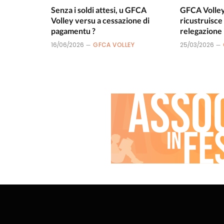
Senza i soldi attesi, u GFCA
GFCA Volley 
Volley versu a cessazione di
ricustruisce
pagamentu ?
relegazione 
16/06/2026
GFCA VOLLEY
25/03/2026