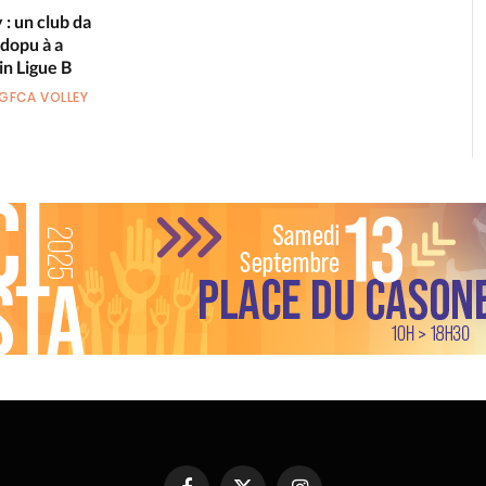
: un club da
 dopu à a
in Ligue B
GFCA VOLLEY