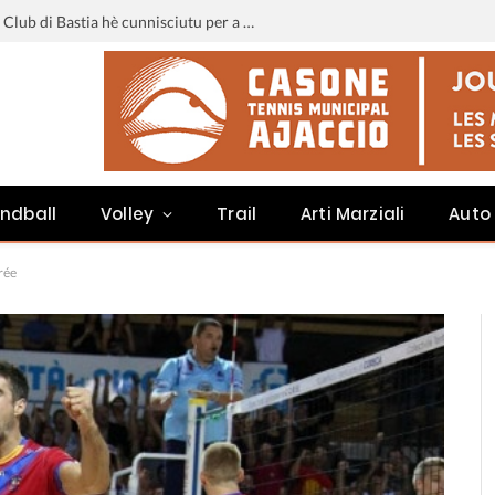
Liga 3 : u calendariu di u Sporting Club di Bastia hè cunnisciutu per a staghjoni 2026-2027
ndball
Volley
Trail
Arti Marziali
Auto
rée