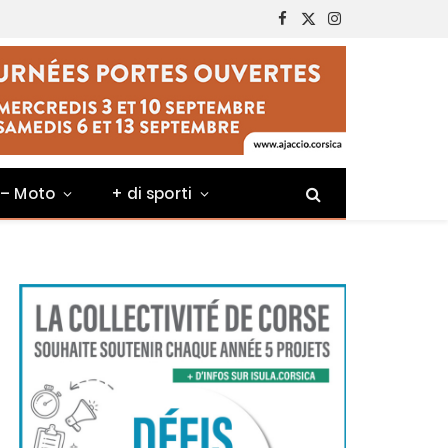
Facebook
X
Instagram
(Twitter)
 – Moto
+ di sporti