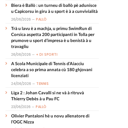
Biera è Ballò : un turneu di ballò pè adunisce
u Capicorsu in giru à u sport è à a cunvivialità
26/06/2026
PALLÒ
Trà u lavu è a machja, u primu SwimRun di
Corsica aspetta 200 participanti in Tolla per
prumove u sport d’impresa è u benistà à u
travagliu
26/06/2026
+ DI SPORTI
A Scola Municipale di Tennis d’Aiacciu
celebra a so prima annata cù 180 ghjovani
licenziati
24/06/2026
TENNIS
Liga 2 : Johan Cavalli si ne và à ritruvà
Thierry Debès à u Pau FC
23/06/2026
PALLÒ
Olivier Pantaloni hè u novu allenatore di
l’OGC Nizza