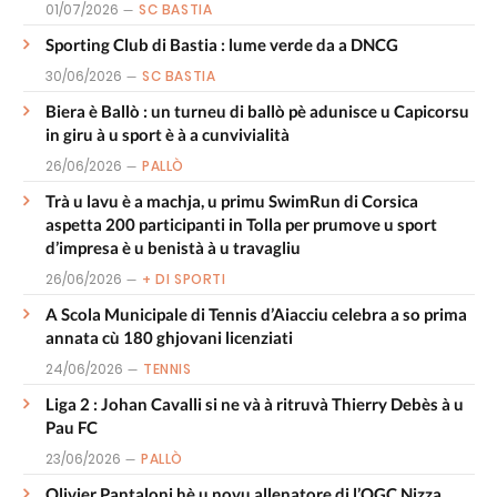
01/07/2026
SC BASTIA
Sporting Club di Bastia : lume verde da a DNCG
30/06/2026
SC BASTIA
Biera è Ballò : un turneu di ballò pè adunisce u Capicorsu
in giru à u sport è à a cunvivialità
26/06/2026
PALLÒ
Trà u lavu è a machja, u primu SwimRun di Corsica
aspetta 200 participanti in Tolla per prumove u sport
d’impresa è u benistà à u travagliu
26/06/2026
+ DI SPORTI
A Scola Municipale di Tennis d’Aiacciu celebra a so prima
annata cù 180 ghjovani licenziati
24/06/2026
TENNIS
Liga 2 : Johan Cavalli si ne và à ritruvà Thierry Debès à u
Pau FC
23/06/2026
PALLÒ
Olivier Pantaloni hè u novu allenatore di l’OGC Nizza