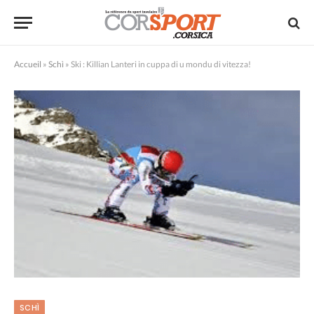
Accueil
»
Schì
»
Ski : Killian Lanteri in cuppa di u mondu di vitezza!
SCHÌ