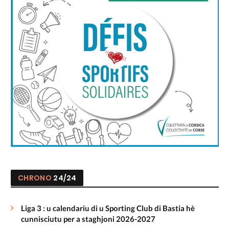
CHRONO
24/24
Liga 3 : u calendariu di u Sporting Club di Bastia hè
cunnisciutu per a staghjoni 2026-2027