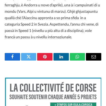
ferraghju, è Andorra u nove d’aprile), una à i campuinati di u
mondu (Vars, Alpi u vintunu di marzu). Ghjè ghjustapuntu
quallà chè l’Aiaccinu appronta a so prima sfida in a
categuria Speed 2 in Svezia. Aspettendu, l’annu chì vene, di
passà in Speed 1 (nivellu u più altu di a disciplina), vole
francà un passu à u nivellu internaziunale.
Facebook
Twitter
Pinterest
LinkedIn
WhatsApp
Email