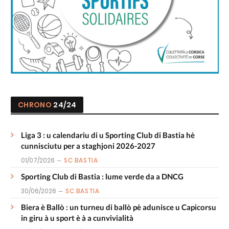
CHRONO
24/24
Liga 3 : u calendariu di u Sporting Club di Bastia hè
cunnisciutu per a staghjoni 2026-2027
01/07/2026
SC BASTIA
Sporting Club di Bastia : lume verde da a DNCG
30/06/2026
SC BASTIA
Biera è Ballò : un turneu di ballò pè adunisce u Capicorsu
in giru à u sport è à a cunvivialità