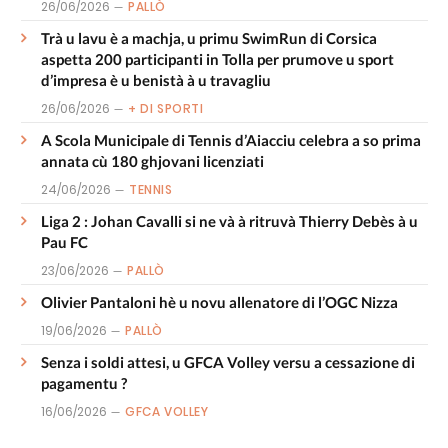
26/06/2026
PALLÒ
Trà u lavu è a machja, u primu SwimRun di Corsica
aspetta 200 participanti in Tolla per prumove u sport
d’impresa è u benistà à u travagliu
26/06/2026
+ DI SPORTI
A Scola Municipale di Tennis d’Aiacciu celebra a so prima
annata cù 180 ghjovani licenziati
24/06/2026
TENNIS
Liga 2 : Johan Cavalli si ne và à ritruvà Thierry Debès à u
Pau FC
23/06/2026
PALLÒ
Olivier Pantaloni hè u novu allenatore di l’OGC Nizza
19/06/2026
PALLÒ
Senza i soldi attesi, u GFCA Volley versu a cessazione di
pagamentu ?
16/06/2026
GFCA VOLLEY