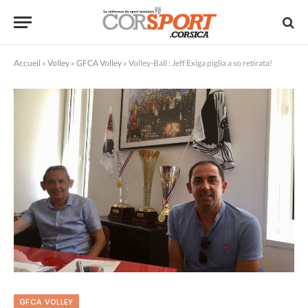
Accueil
»
Volley
»
GFCA Volley
»
Volley-Ball : Jeff Exiga piglia a so retirata!
GFCA VOLLEY