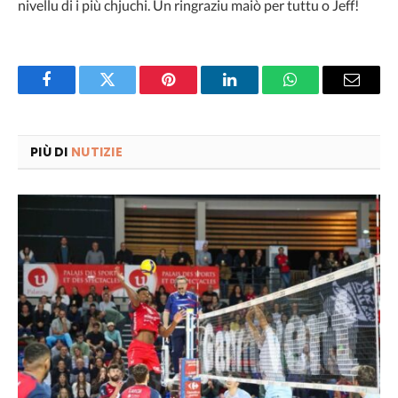
nivellu di i più chjuchi. Un ringraziu maiò per tuttu o Jeff!
Facebook
Twitter
Pinterest
LinkedIn
WhatsApp
Email
PIÙ DI
NUTIZIE