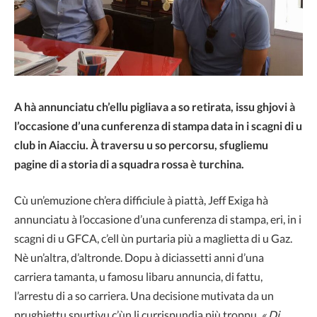
A hà annunciatu ch’ellu pigliava a so retirata, issu ghjovi à
l’occasione d’una cunferenza di stampa data in i scagni di u
club in Aiacciu. À traversu u so percorsu, sfugliemu
pagine di a storia di a squadra rossa è turchina.
Cù un’emuzione ch’era difficiule à piattà, Jeff Exiga hà
annunciatu à l’occasione d’una cunferenza di stampa, eri, in i
scagni di u GFCA, c’ell ùn purtaria più a maglietta di u Gaz.
Nè un’altra, d’altronde. Dopu à diciassetti anni d’una
carriera tamanta, u famosu libaru annuncia, di fattu,
l’arrestu di a so carriera. Una decisione mutivata da un
prughjettu spurtivu c’ùn li currispundia più troppu.
« Di