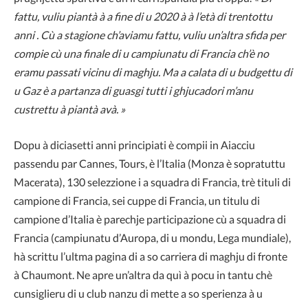
fattu, vuliu piantà à a fine di u 2020 à à l’età di trentottu
anni . Cù a stagione ch’aviamu fattu, vuliu un’altra sfida per
compie cù una finale di u campiunatu di Francia ch’è no
eramu passati vicinu di maghju. Ma a calata di u budgettu di
u Gaz è a partanza di guasgi tutti i ghjucadori m’anu
custrettu à piantà avà. »
Dopu à diciasetti anni principiati è compii in Aiacciu
passendu par Cannes, Tours, è l’Italia (Monza è sopratuttu
Macerata), 130 selezzione i a squadra di Francia, trè tituli di
campione di Francia, sei cuppe di Francia, un titulu di
campione d’Italia è parechje participazione cù a squadra di
Francia (campiunatu d’Auropa, di u mondu, Lega mundiale),
hà scrittu l’ultma pagina di a so carriera di maghju di fronte
à Chaumont. Ne apre un’altra da quì à pocu in tantu chè
cunsiglieru di u club nanzu di mette a so sperienza à u