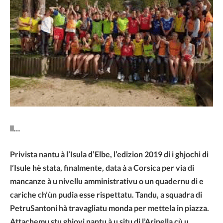
ll…
Privista nantu à l’Isula d’Elbe, l’edizion 2019 di i ghjochi di
l’Isule hè stata, finalmente, data à a Corsica per via di
mancanze à u nivellu amministrativu o un quadernu di e
cariche ch’ùn pudia esse rispettatu. Tandu, a squadra di
PetruSantoni hà travagliatu monda per mettela in piazza.
Attachemu stu ghjovi nantu à u situ di l’Arinella cù u