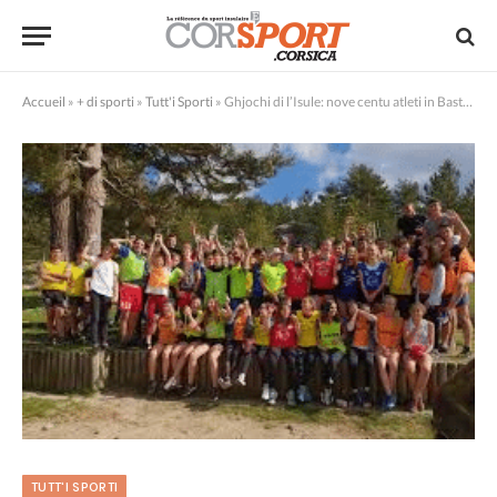
Accueil
»
+ di sporti
»
Tutt'i Sporti
»
Ghjochi di l’Isule: nove centu atleti in Bastia!
TUTT'I SPORTI