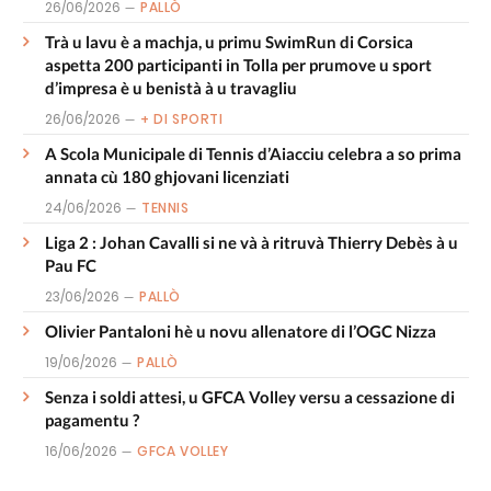
26/06/2026
PALLÒ
Trà u lavu è a machja, u primu SwimRun di Corsica
aspetta 200 participanti in Tolla per prumove u sport
d’impresa è u benistà à u travagliu
26/06/2026
+ DI SPORTI
A Scola Municipale di Tennis d’Aiacciu celebra a so prima
annata cù 180 ghjovani licenziati
24/06/2026
TENNIS
Liga 2 : Johan Cavalli si ne và à ritruvà Thierry Debès à u
Pau FC
23/06/2026
PALLÒ
Olivier Pantaloni hè u novu allenatore di l’OGC Nizza
19/06/2026
PALLÒ
Senza i soldi attesi, u GFCA Volley versu a cessazione di
pagamentu ?
16/06/2026
GFCA VOLLEY