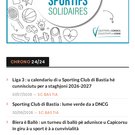
CHRONO
24/24
Liga 3 : u calendariu di u Sporting Club di Bastia hè
cunnisciutu per a staghjoni 2026-2027
01/07/2026
SC BASTIA
Sporting Club di Bastia : lume verde da a DNCG
30/06/2026
SC BASTIA
Biera è Ballò : un turneu di ballò pè adunisce u Capicorsu
in giru à u sport è à a cunvivialità