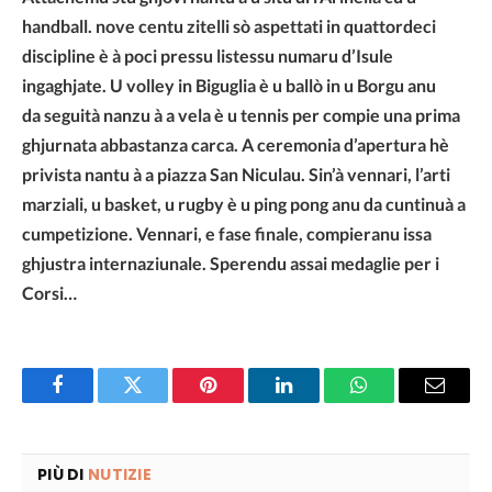
handball. nove centu zitelli sò aspettati in quattordeci
discipline è à poci pressu listessu numaru d’Isule
ingaghjate. U volley in Biguglia è u ballò in u Borgu anu
da seguità nanzu à a vela è u tennis per compie una prima
ghjurnata abbastanza carca. A ceremonia d’apertura hè
privista nantu à a piazza San Niculau. Sin’à vennari, l’arti
marziali, u basket, u rugby è u ping pong anu da cuntinuà a
cumpetizione. Vennari, e fase finale, compieranu issa
ghjustra internaziunale. Sperendu assai medaglie per i
Corsi…
Facebook
Twitter
Pinterest
LinkedIn
WhatsApp
Email
PIÙ DI
NUTIZIE