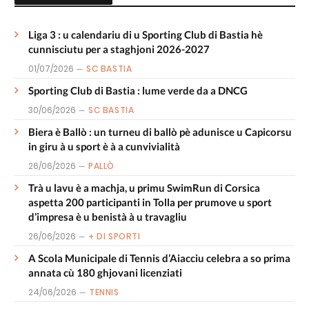
Liga 3 : u calendariu di u Sporting Club di Bastia hè
cunnisciutu per a staghjoni 2026-2027
01/07/2026
SC BASTIA
Sporting Club di Bastia : lume verde da a DNCG
30/06/2026
SC BASTIA
Biera è Ballò : un turneu di ballò pè adunisce u Capicorsu
in giru à u sport è à a cunvivialità
26/06/2026
PALLÒ
Trà u lavu è a machja, u primu SwimRun di Corsica
aspetta 200 participanti in Tolla per prumove u sport
d’impresa è u benistà à u travagliu
26/06/2026
+ DI SPORTI
A Scola Municipale di Tennis d’Aiacciu celebra a so prima
annata cù 180 ghjovani licenziati
24/06/2026
TENNIS