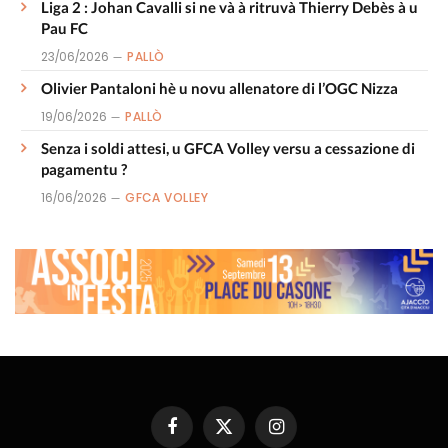
Liga 2 : Johan Cavalli si ne và à ritruvà Thierry Debès à u
Pau FC
23/06/2026
PALLÒ
Olivier Pantaloni hè u novu allenatore di l’OGC Nizza
19/06/2026
PALLÒ
Senza i soldi attesi, u GFCA Volley versu a cessazione di
pagamentu ?
16/06/2026
GFCA VOLLEY
Facebook
X
Instagram