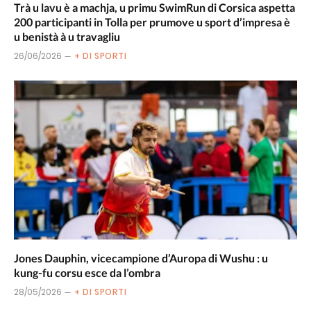
Trà u lavu è a machja, u primu SwimRun di Corsica aspetta
200 participanti in Tolla per prumove u sport d’impresa è
u benistà à u travagliu
26/06/2026
+ DI SPORTI
Jones Dauphin, vicecampione d’Auropa di Wushu : u
kung-fu corsu esce da l’ombra
28/05/2026
+ DI SPORTI