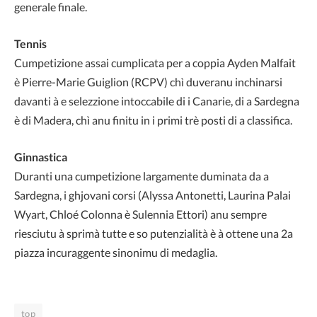
generale finale.
Tennis
Cumpetizione assai cumplicata per a coppia Ayden Malfait
è Pierre-Marie Guiglion (RCPV) chì duveranu inchinarsi
davanti à e selezzione intoccabile di i Canarie, di a Sardegna
è di Madera, chì anu finitu in i primi trè posti di a classifica.
Ginnastica
Duranti una cumpetizione largamente duminata da a
Sardegna, i ghjovani corsi (Alyssa Antonetti, Laurina Palai
Wyart, Chloé Colonna è Sulennia Ettori) anu sempre
riesciutu à sprimà tutte e so putenzialità è à ottene una 2a
piazza incuraggente sinonimu di medaglia.
top