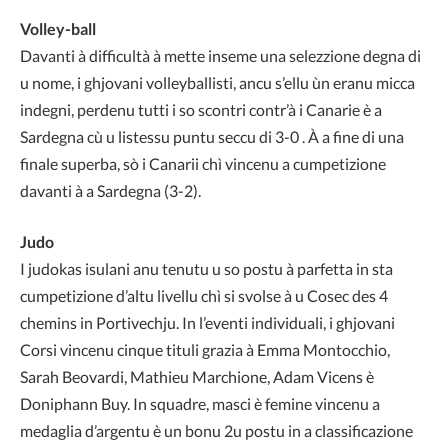
Volley-ball
Davanti à difficultà à mette inseme una selezzione degna di
u nome, i ghjovani volleyballisti, ancu s’ellu ùn eranu micca
indegni, perdenu tutti i so scontri contr’à i Canarie è a
Sardegna cù u listessu puntu seccu di 3-0 . À a fine di una
finale superba, sò i Canarii chì vincenu a cumpetizione
davanti à a Sardegna (3-2).
Judo
I judokas isulani anu tenutu u so postu à parfetta in sta
cumpetizione d’altu livellu chì si svolse à u Cosec des 4
chemins in Portivechju. In l’eventi individuali, i ghjovani
Corsi vincenu cinque tituli grazia à Emma Montocchio,
Sarah Beovardi, Mathieu Marchione, Adam Vicens è
Doniphann Buy. In squadre, masci è femine vincenu a
medaglia d’argentu è un bonu 2u postu in a classificazione