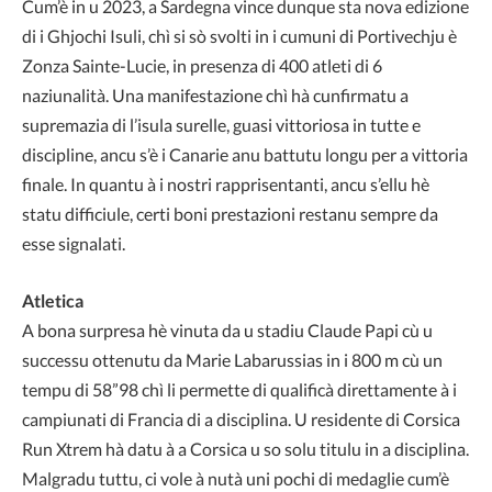
Cum’è in u 2023, a Sardegna vince dunque sta nova edizione
di i Ghjochi Isuli, chì si sò svolti in i cumuni di Portivechju è
Zonza Sainte-Lucie, in presenza di 400 atleti di 6
naziunalità. Una manifestazione chì hà cunfirmatu a
supremazia di l’isula surelle, guasi vittoriosa in tutte e
discipline, ancu s’è i Canarie anu battutu longu per a vittoria
finale. In quantu à i nostri rapprisentanti, ancu s’ellu hè
statu difficiule, certi boni prestazioni restanu sempre da
esse signalati.
Atletica
A bona surpresa hè vinuta da u stadiu Claude Papi cù u
successu ottenutu da Marie Labarussias in i 800 m cù un
tempu di 58”98 chì li permette di qualificà direttamente à i
campiunati di Francia di a disciplina. U residente di Corsica
Run Xtrem hà datu à a Corsica u so solu titulu in a disciplina.
Malgradu tuttu, ci vole à nutà uni pochi di medaglie cum’è