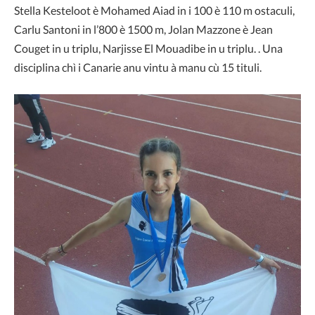
Stella Kesteloot è Mohamed Aiad in i 100 è 110 m ostaculi,
Carlu Santoni in l’800 è 1500 m, Jolan Mazzone è Jean
Couget in u triplu, Narjisse El Mouadibe in u triplu. . Una
disciplina chì i Canarie anu vintu à manu cù 15 tituli.