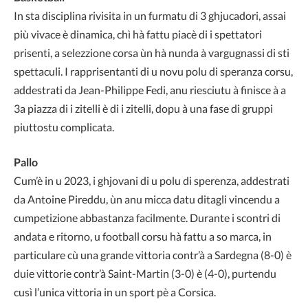
In sta disciplina rivisita in un furmatu di 3 ghjucadori, assai
più vivace è dinamica, chì hà fattu piacè di i spettatori
prisenti, a selezzione corsa ùn hà nunda à vargugnassi di sti
spettaculi. I rapprisentanti di u novu polu di speranza corsu,
addestrati da Jean-Philippe Fedi, anu riesciutu à finisce à a
3a piazza di i zitelli è di i zitelli, dopu à una fase di gruppi
piuttostu complicata.
Pallo
Cum’è in u 2023, i ghjovani di u polu di sperenza, addestrati
da Antoine Pireddu, ùn anu micca datu ditagli vincendu a
cumpetizione abbastanza facilmente. Durante i scontri di
andata e ritorno, u football corsu hà fattu a so marca, in
particulare cù una grande vittoria contr’à a Sardegna (8-0) è
duie vittorie contr’à Saint-Martin (3-0) è (4-0), purtendu
cusì l’unica vittoria in un sport pè a Corsica.