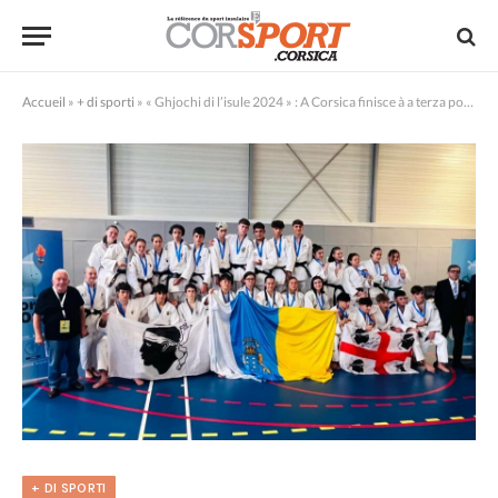
Accueil
»
+ di sporti
»
« Ghjochi di l’isule 2024 » : A Corsica finisce à a terza posizione
+ DI SPORTI