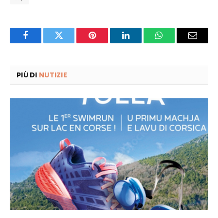
Facebook
Twitter
Pinterest
LinkedIn
WhatsApp
Email
PIÙ DI
NUTIZIE