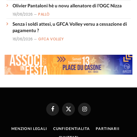
Olivier Pantaloni hè u novu allenatore di l’OGC Nizza
19/06/2026
PALLÒ
Senza i soldi attesi, u GFCA Volley versu a cessazione di
pagamentu ?
16/06/2026
GFCA VOLLEY
Facebook
X
Instagram
(Twitter)
MENZIONI LEGALI
CUNFIDENTIALITA
PARTINARII