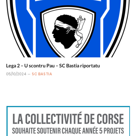
Lega 2 – U scontru Pau – SC Bastia riportatu
05/10/2024
SC BASTIA