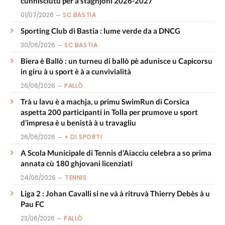
cunnisciutu per a staghjoni 2026-2027
01/07/2026
SC BASTIA
Sporting Club di Bastia : lume verde da a DNCG
30/06/2026
SC BASTIA
Biera è Ballò : un turneu di ballò pè adunisce u Capicorsu
in giru à u sport è à a cunvivialità
26/06/2026
PALLÒ
Trà u lavu è a machja, u primu SwimRun di Corsica
aspetta 200 participanti in Tolla per prumove u sport
d’impresa è u benistà à u travagliu
26/06/2026
+ DI SPORTI
A Scola Municipale di Tennis d’Aiacciu celebra a so prima
annata cù 180 ghjovani licenziati
24/06/2026
TENNIS
Liga 2 : Johan Cavalli si ne và à ritruvà Thierry Debès à u
Pau FC
23/06/2026
PALLÒ