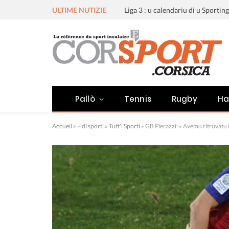
ULTIME NUTIZIE
Pallò
Tennis
Rugby
Ha
Accueil
»
+ di sporti
»
Tutt'i Sporti
»
GB Pierazzi: « Avemu ritruvatu i