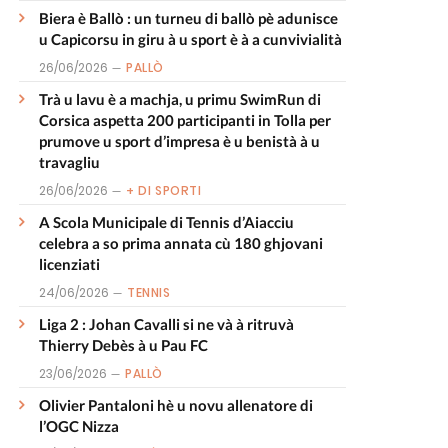
Biera è Ballò : un turneu di ballò pè adunisce
u Capicorsu in giru à u sport è à a cunvivialità
26/06/2026
PALLÒ
Trà u lavu è a machja, u primu SwimRun di
Corsica aspetta 200 participanti in Tolla per
prumove u sport d’impresa è u benistà à u
travagliu
26/06/2026
+ DI SPORTI
A Scola Municipale di Tennis d’Aiacciu
celebra a so prima annata cù 180 ghjovani
licenziati
24/06/2026
TENNIS
Liga 2 : Johan Cavalli si ne và à ritruvà
Thierry Debès à u Pau FC
23/06/2026
PALLÒ
Olivier Pantaloni hè u novu allenatore di
l’OGC Nizza