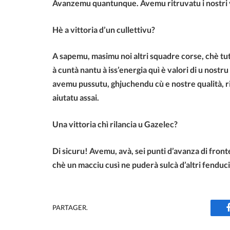
Avanzemu quantunque. Avemu ritruvatu i nostri 
Hè a vittoria d’un cullettivu?
A sapemu, masimu noi altri squadre corse, chè tut
à cuntà nantu à iss’energia quì è valori di u nostru
avemu pussutu, ghjuchendu cù e nostre qualità, riva
aiutatu assai.
Una vittoria chì rilancia u Gazelec?
Di sicuru! Avemu, avà, sei punti d’avanza di fron
chè un macciu cusì ne puderà sulcà d’altri fenduci
PARTAGER.