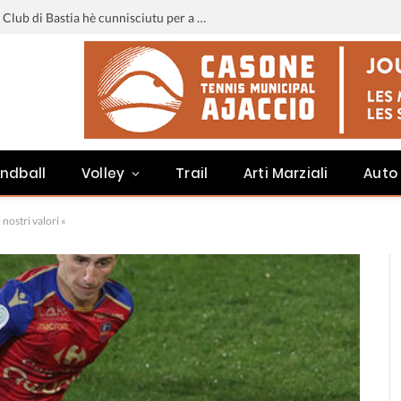
Liga 3 : u calendariu di u Sporting Club di Bastia hè cunnisciutu per a staghjoni 2026-2027
ndball
Volley
Trail
Arti Marziali
Auto
 nostri valori «