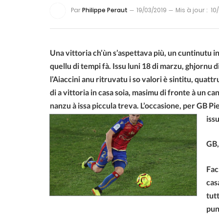
Par
Philippe Peraut
19/03/2019
Mis à jour :
10
Una vittoria ch’ùn s’aspettava più, un cuntinutu in
quellu di tempi fà. Issu luni 18 di marzu, ghjornu 
l’Aiaccini anu ritruvatu i so valori è sintitu, qu
di a vittoria in casa soia, masimu di fronte à un c
nanzu à issa piccula treva. L’occasione, per GB Pi
iss
GB,
Fac
cas
tut
pun