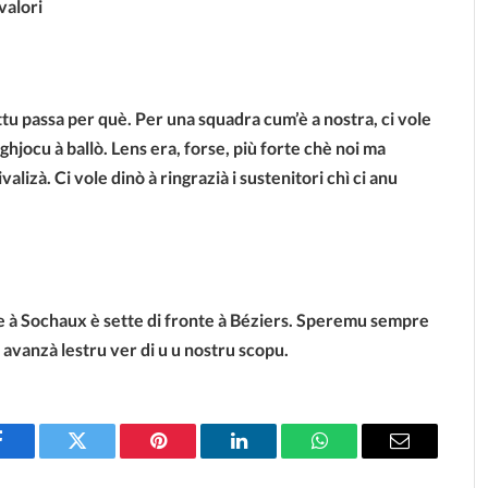
valori
tu passa per què. Per una squadra cum’è a nostra, ci vole
 ghjocu à ballò. Lens era, forse, più forte chè noi ma
lizà. Ci vole dinò à ringrazià i sustenitori chì ci anu
te à Sochaux è sette di fronte à Béziers. Speremu sempre
 avanzà lestru ver di u u nostru scopu.
Facebook
Twitter
Pinterest
LinkedIn
WhatsApp
Email