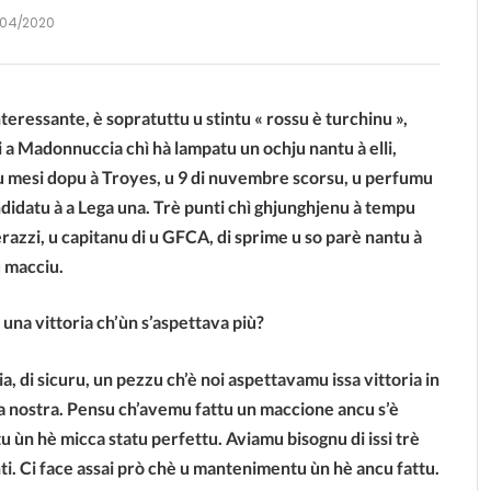
/04/2020
teressante, è sopratuttu u stintu « rossu è turchinu »,
di a Madonnuccia chì hà lampatu un ochju nantu à elli,
attru mesi dopu à Troyes, u 9 di nuvembre scorsu, u perfumu
andidatu à a Lega una. Trè punti chì ghjunghjenu à tempu
erazzi, u capitanu di u GFCA, di sprime u so parè nantu à
u macciu.
 una vittoria ch’ùn s’aspettava più?
ia, di sicuru, un pezzu ch’è noi aspettavamu issa vittoria in
a nostra. Pensu ch’avemu fattu un maccione ancu s’è
tu ùn hè micca statu perfettu. Aviamu bisognu di issi trè
ti. Ci face assai prò chè u mantenimentu ùn hè ancu fattu.