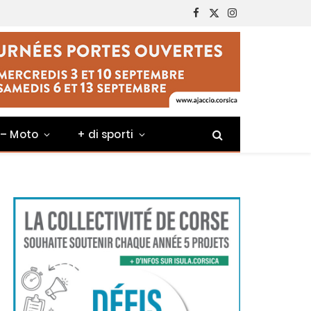
Facebook
X
Instagram
(Twitter)
 – Moto
+ di sporti