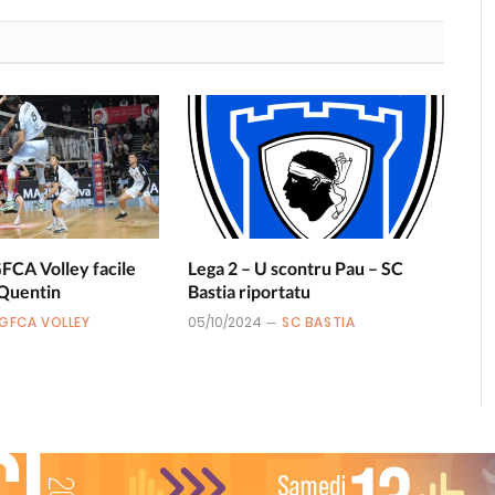
GFCA Volley facile
Lega 2 – U scontru Pau – SC
 Quentin
Bastia riportatu
GFCA VOLLEY
05/10/2024
SC BASTIA