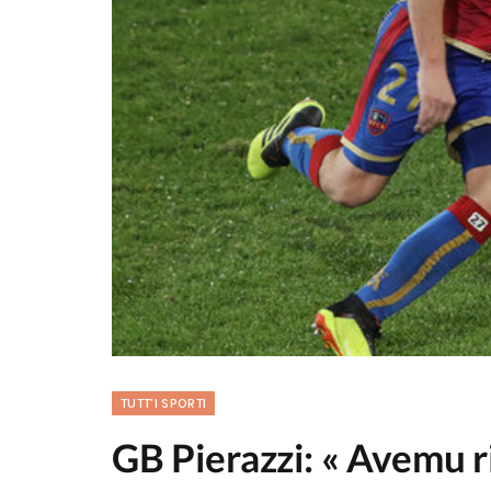
TUTT'I SPORTI
GB Pierazzi: « Avemu ri