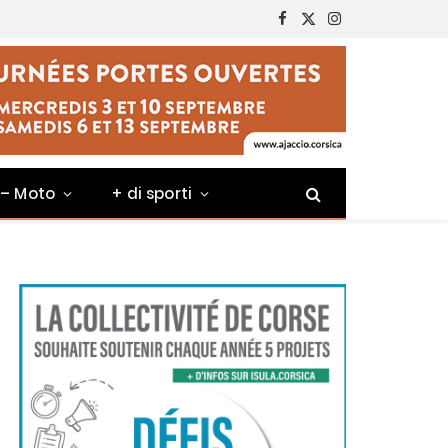
Facebook
X
Instagram
(Twitter)
 – Moto
+ di sporti