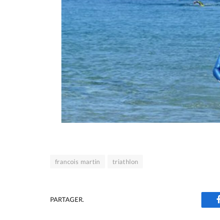
francois martin
triathlon
PARTAGER.