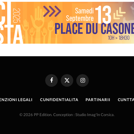
Facebook
X
Instagram
(Twitter)
ENZIONI LEGALI
CUNFIDENTIALITA
PARTINARII
CUNTTA
© 2026 PP Edition. Conception : Studio Imag'In Corsica.