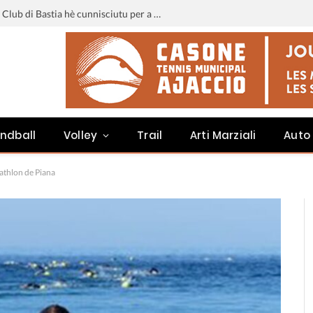
Liga 3 : u calendariu di u Sporting Club di Bastia hè cunnisciutu per a staghjoni 2026-2027
ndball
Volley
Trail
Arti Marziali
Auto
athlon de Piana