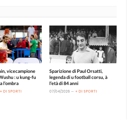
in, vicecampione
Sparizione di Paul Orsatti,
Wushu : u kung-fu
legenda di u football corsu, à
a l’ombra
l’età di 84 anni
+ DI SPORTI
07/04/2026
+ DI SPORTI