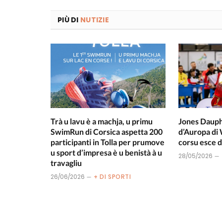
PIÙ DI
NUTIZIE
Trà u lavu è a machja, u primu
Jones Dauph
SwimRun di Corsica aspetta 200
d’Auropa di 
participanti in Tolla per prumove
corsu esce d
u sport d’impresa è u benistà à u
28/05/2026
travagliu
26/06/2026
+ DI SPORTI