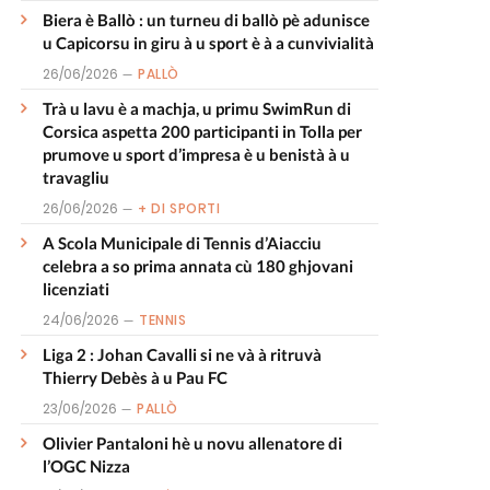
Biera è Ballò : un turneu di ballò pè adunisce
u Capicorsu in giru à u sport è à a cunvivialità
26/06/2026
PALLÒ
Trà u lavu è a machja, u primu SwimRun di
Corsica aspetta 200 participanti in Tolla per
prumove u sport d’impresa è u benistà à u
travagliu
26/06/2026
+ DI SPORTI
A Scola Municipale di Tennis d’Aiacciu
celebra a so prima annata cù 180 ghjovani
licenziati
24/06/2026
TENNIS
Liga 2 : Johan Cavalli si ne và à ritruvà
Thierry Debès à u Pau FC
23/06/2026
PALLÒ
Olivier Pantaloni hè u novu allenatore di
l’OGC Nizza