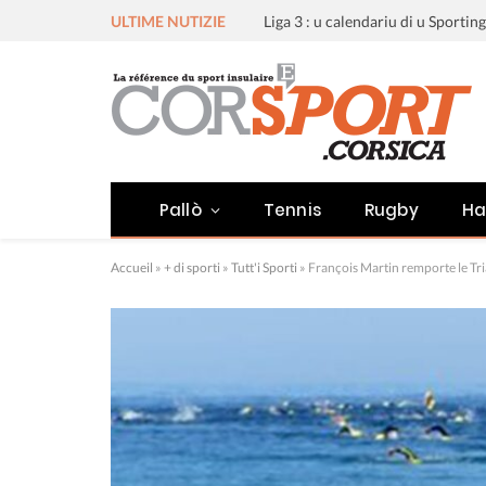
ULTIME NUTIZIE
Pallò
Tennis
Rugby
Ha
Accueil
»
+ di sporti
»
Tutt'i Sporti
»
François Martin remporte le Tri