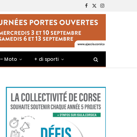
Facebook
X
Instagram
(Twitter)
 – Moto
+ di sporti