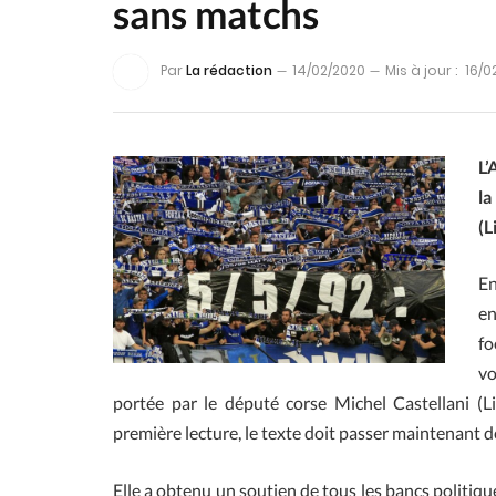
sans matchs
Par
La rédaction
14/02/2020
Mis à jour :
16/0
L’
la
(L
En
en
fo
vo
portée par le député corse Michel Castellani (Li
première lecture, le texte doit passer maintenant d
Elle a obtenu un soutien de tous les bancs politiqu