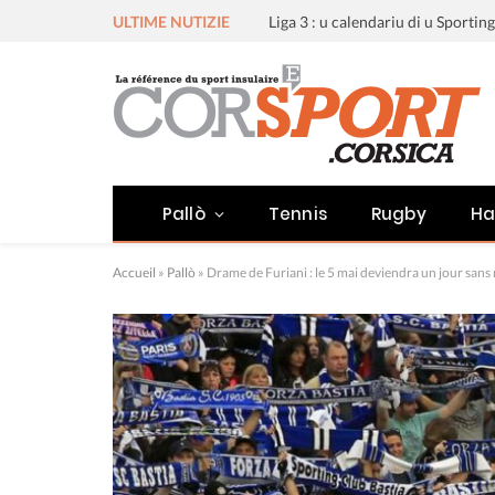
ULTIME NUTIZIE
Pallò
Tennis
Rugby
Ha
Accueil
»
Pallò
»
Drame de Furiani : le 5 mai deviendra un jour sans