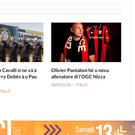
n Cavalli si ne và à
Olivier Pantaloni hè u novu
rry Debès à u Pau
allenatore di l’OGC Nizza
19/06/2026
PALLÒ
PALLÒ