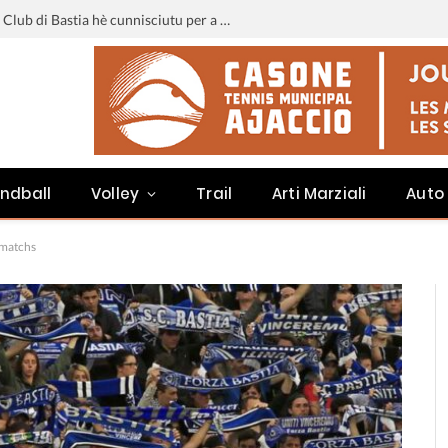
Liga 3 : u calendariu di u Sporting Club di Bastia hè cunnisciutu per a staghjoni 2026-2027
ndball
Volley
Trail
Arti Marziali
Auto
 matchs