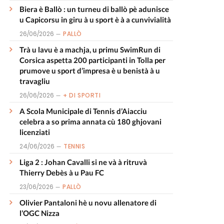
Biera è Ballò : un turneu di ballò pè adunisce
u Capicorsu in giru à u sport è à a cunvivialità
26/06/2026
PALLÒ
Trà u lavu è a machja, u primu SwimRun di
Corsica aspetta 200 participanti in Tolla per
prumove u sport d’impresa è u benistà à u
travagliu
26/06/2026
+ DI SPORTI
A Scola Municipale di Tennis d’Aiacciu
celebra a so prima annata cù 180 ghjovani
licenziati
24/06/2026
TENNIS
Liga 2 : Johan Cavalli si ne và à ritruvà
Thierry Debès à u Pau FC
23/06/2026
PALLÒ
Olivier Pantaloni hè u novu allenatore di
l’OGC Nizza