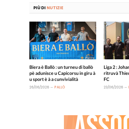
PIÙ DI
NUTIZIE
Biera è Ballò : un turneu di ballò
Liga 2 : Joha
pè adunisce u Capicorsu in giru à
ritruvà Thie
u sport è à a cunvivialità
FC
26/06/2026
PALLÒ
23/06/2026