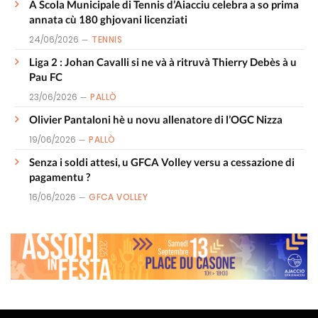
A Scola Municipale di Tennis d’Aiacciu celebra a so prima
annata cù 180 ghjovani licenziati
24/06/2026
TENNIS
Liga 2 : Johan Cavalli si ne và à ritruvà Thierry Debès à u
Pau FC
23/06/2026
PALLÒ
Olivier Pantaloni hè u novu allenatore di l’OGC Nizza
19/06/2026
PALLÒ
Senza i soldi attesi, u GFCA Volley versu a cessazione di
pagamentu ?
16/06/2026
GFCA VOLLEY