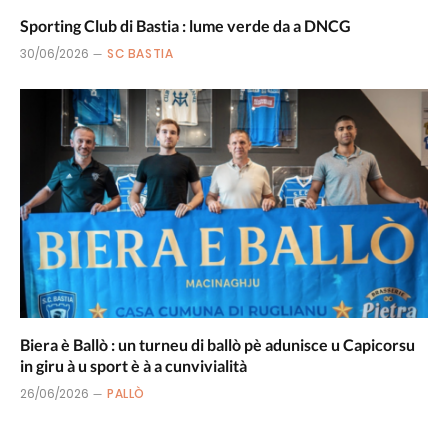
Sporting Club di Bastia : lume verde da a DNCG
30/06/2026
SC BASTIA
Biera è Ballò : un turneu di ballò pè adunisce u Capicorsu
in giru à u sport è à a cunvivialità
26/06/2026
PALLÒ