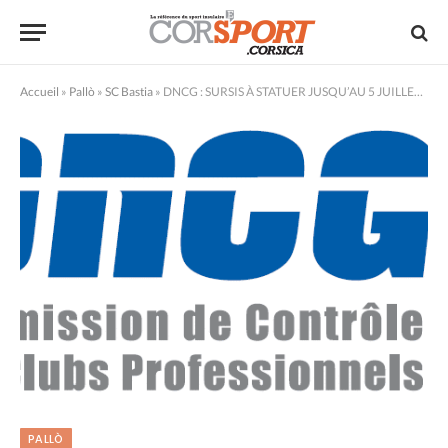
Accueil
»
Pallò
»
SC Bastia
»
DNCG : SURSIS À STATUER JUSQU’AU 5 JUILLET POUR LE SPORTING
PALLÒ