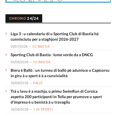
CHRONO
24/24
Liga 3 : u calendariu di u Sporting Club di Bastia hè
cunnisciutu per a staghjoni 2026-2027
01/07/2026
SC BASTIA
Sporting Club di Bastia : lume verde da a DNCG
30/06/2026
SC BASTIA
Biera è Ballò : un turneu di ballò pè adunisce u Capicorsu
in giru à u sport è à a cunvivialità
26/06/2026
PALLÒ
Trà u lavu è a machja, u primu SwimRun di Corsica
aspetta 200 participanti in Tolla per prumove u sport
d’impresa è u benistà à u travagliu
26/06/2026
+ DI SPORTI