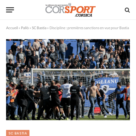
Accueil
»
Pallò
»
SC Bastia
»
Discipline : premières sanctions en vue pour Bastia
SC BASTIA