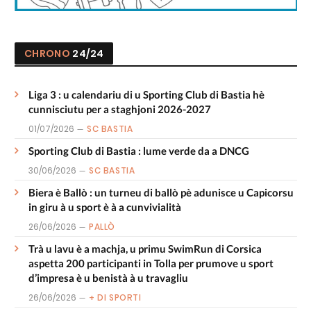
CHRONO
24/24
Liga 3 : u calendariu di u Sporting Club di Bastia hè
cunnisciutu per a staghjoni 2026-2027
01/07/2026
SC BASTIA
Sporting Club di Bastia : lume verde da a DNCG
30/06/2026
SC BASTIA
Biera è Ballò : un turneu di ballò pè adunisce u Capicorsu
in giru à u sport è à a cunvivialità
26/06/2026
PALLÒ
Trà u lavu è a machja, u primu SwimRun di Corsica
aspetta 200 participanti in Tolla per prumove u sport
d’impresa è u benistà à u travagliu
26/06/2026
+ DI SPORTI