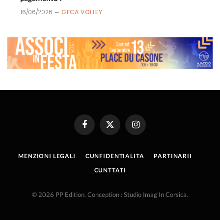
16/06/2026
GFCA VOLLEY
Facebook
X
Instagram
(Twitter)
MENZIONI LEGALI
CUNFIDENTIALITA
PARTINARII
CUNTTATI
© 2026 PP Edition. Conception : Studio Imag'In Corsica.