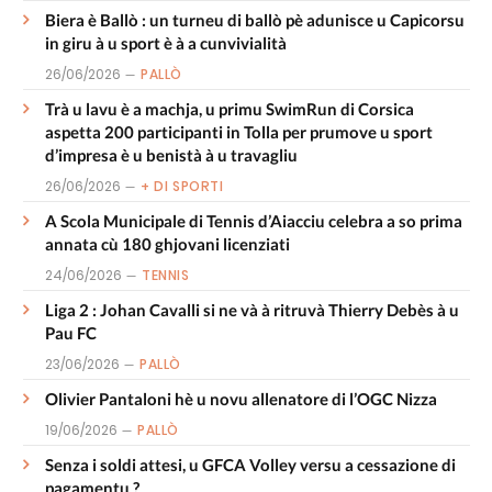
Biera è Ballò : un turneu di ballò pè adunisce u Capicorsu
in giru à u sport è à a cunvivialità
26/06/2026
PALLÒ
Trà u lavu è a machja, u primu SwimRun di Corsica
aspetta 200 participanti in Tolla per prumove u sport
d’impresa è u benistà à u travagliu
26/06/2026
+ DI SPORTI
A Scola Municipale di Tennis d’Aiacciu celebra a so prima
annata cù 180 ghjovani licenziati
24/06/2026
TENNIS
Liga 2 : Johan Cavalli si ne và à ritruvà Thierry Debès à u
Pau FC
23/06/2026
PALLÒ
Olivier Pantaloni hè u novu allenatore di l’OGC Nizza
19/06/2026
PALLÒ
Senza i soldi attesi, u GFCA Volley versu a cessazione di
pagamentu ?