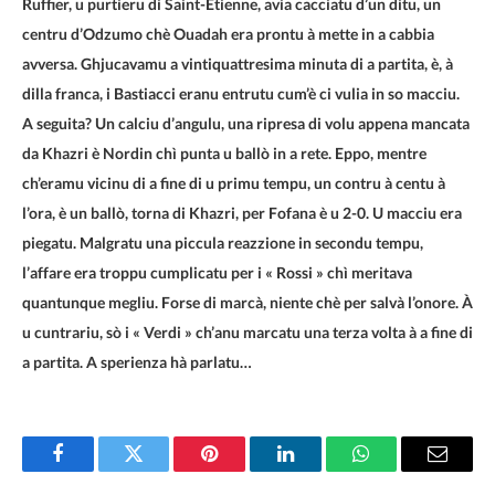
Ruffier, u purtieru di Saint-Etienne, avia cacciatu d’un ditu, un
centru d’Odzumo chè Ouadah era prontu à mette in a cabbia
avversa. Ghjucavamu a vintiquattresima minuta di a partita, è, à
dilla franca, i Bastiacci eranu entrutu cum’è ci vulia in so macciu.
A seguita? Un calciu d’angulu, una ripresa di volu appena mancata
da Khazri è Nordin chì punta u ballò in a rete. Eppo, mentre
ch’eramu vicinu di a fine di u primu tempu, un contru à centu à
l’ora, è un ballò, torna di Khazri, per Fofana è u 2-0. U macciu era
piegatu. Malgratu una piccula reazzione in secondu tempu,
l’affare era troppu cumplicatu per i « Rossi » chì meritava
quantunque megliu. Forse di marcà, niente chè per salvà l’onore. À
u cuntrariu, sò i « Verdi » ch’anu marcatu una terza volta à a fine di
a partita. A sperienza hà parlatu…
Facebook
Twitter
Pinterest
LinkedIn
WhatsApp
Email