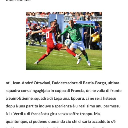
nti, Jean-André Ottaviani, l’a
ddestradore di Bastia-Borgu, ultima
squadra corsa ingaghjata in cuppa di Francia, ùn ne vulia di fronte
à Saint-Etienne, squadra di Lega una. Eppuru, ci ne serà listessu
dopu à una partita induve a sperienza è u realisimu anu permessu
à i « Verdi » di francà stu giru senza soffre troppu. Ma,
quantunque, ci pudemu dumandà ciò chì ci saria accaddutu s’è