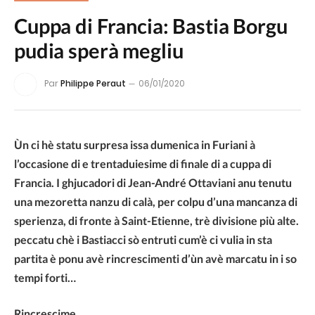
Cuppa di Francia: Bastia Borgu
pudia sperà megliu
Par
Philippe Peraut
06/01/2020
Ùn ci hè statu surpresa issa dumenica in Furiani à
l’occasione di e trentaduiesime di finale di a cuppa di
Francia. I ghjucadori di Jean-André Ottaviani anu tenutu
una mezoretta nanzu di calà, per colpu d’una mancanza di
sperienza, di fronte à Saint-Etienne, trè divisione più alte.
peccatu chè i Bastiacci sò entruti cum’è ci vulia in sta
partita è ponu avè rincrescimenti d’ùn avè marcatu in i so
tempi forti…
Rincrescime