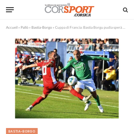
Accueil
»
Pallò
»
Bastia-Borgo
»
Cuppa di Francia: Bastia Borgu pudia sperà megliu
BASTIA-BORGO