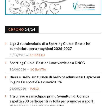
CHRONO
24/24
Liga 3 : u calendariu di u Sporting Club di Bastia hè
cunnisciutu per a staghjoni 2026-2027
01/07/2026
SC BASTIA
Sporting Club di Bastia : lume verde da a DNCG
30/06/2026
SC BASTIA
Biera è Ballò : un turneu di ballò pè adunisce u Capicorsu
in giru à u sport è à a cunvivialità
26/06/2026
PALLÒ
Trà u lavu è a machja, u primu SwimRun di Corsica
aspetta 200 participanti in Tolla per prumove u sport
d’impresa è u benistà à u travagliu