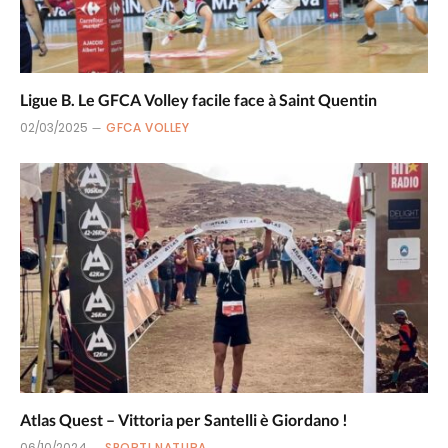
Ligue B. Le GFCA Volley facile face à Saint Quentin
02/03/2025
GFCA VOLLEY
Atlas Quest – Vittoria per Santelli è Giordano !
06/10/2024
SPORTI NATURA