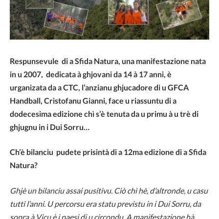
Respunsevule di a Sfida Natura, una manifestazione nata
in u 2007, dedicata à ghjovani da 14 à 17 anni, è
urganizata da a CTC, l’anzianu ghjucadore di u GFCA
Handball, Cristofanu Gianni, face u riassuntu di a
dodecesima edizione chì s’è tenuta da u primu à u trè di
ghjugnu in i Dui Sorru…
Ch’è bilanciu pudete prisintà di a 12ma edizione di a Sfida
Natura?
Ghjè un bilanciu assai pusitivu. Ciò chì hè, d’altronde, u casu
tutti l’anni. U percorsu era statu previstu in i Dui Sorru, da
sopra à Vicu è i paesi di u circondu. A manifestazione hà