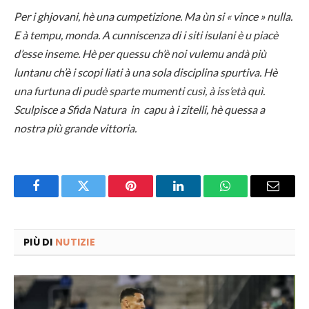
Per i ghjovani, hè una cumpetizione. Ma ùn si « vince » nulla.
E à tempu, monda. A cunniscenza di i siti isulani è u piacè
d’esse inseme. Hè per quessu ch’è noi vulemu andà più
luntanu ch’è i scopi liati à una sola disciplina spurtiva. Hè
una furtuna di pudè sparte mumenti cusì, à iss’età quì.
Sculpisce a Sfida Natura in capu à i zitelli, hè quessa a
nostra più grande vittoria.
Facebook
Twitter
Pinterest
LinkedIn
WhatsApp
Email
PIÙ DI
NUTIZIE