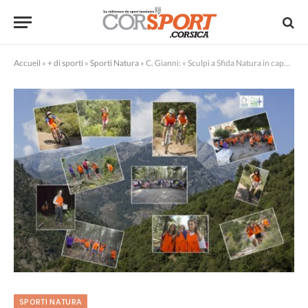
Accueil
»
+ di sporti
»
Sporti Natura
»
C. Gianni: « Sculpì a Sfida Natura in capu à i zitelli, hè a nostra più grande vittoria »
SPORTI NATURA