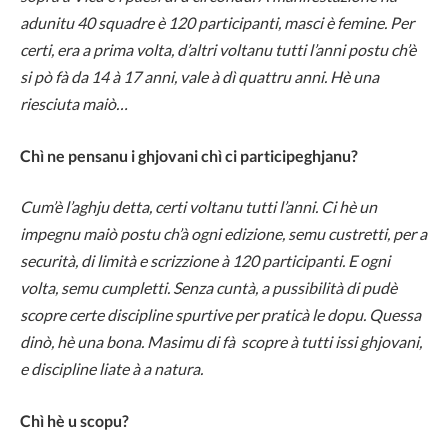
adunitu 40 squadre è 120 participanti, masci è femine. Per
certi, era a prima volta, d’altri voltanu tutti l’anni postu ch’è
si pò fà da 14 à 17 anni, vale à dì quattru anni. Hè una
riesciuta maiò…
Chì ne pensanu i ghjovani chì ci participeghjanu?
Cum’è l’aghju detta, certi voltanu tutti l’anni. Ci hè un
impegnu maiò postu ch’à ogni edizione, semu custretti, per a
securità, di limità e scrizzione à 120 participanti. E ogni
volta, semu cumpletti. Senza cuntà, a pussibilità di pudè
scopre certe discipline spurtive per praticà le dopu. Quessa
dinò, hè una bona. Masimu di fà scopre à tutti issi ghjovani,
e discipline liate à a natura.
Chì hè u scopu?