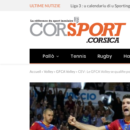
ULTIME NUTIZIE
Pallò
Tennis
Rugby
Ha
Accueil
»
Volley
»
GFCA Volley
»
CEV : Le GFCA Volley se qualifie po