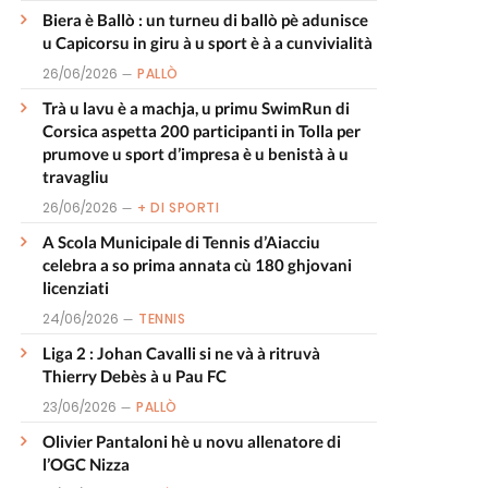
Biera è Ballò : un turneu di ballò pè adunisce
u Capicorsu in giru à u sport è à a cunvivialità
26/06/2026
PALLÒ
Trà u lavu è a machja, u primu SwimRun di
Corsica aspetta 200 participanti in Tolla per
prumove u sport d’impresa è u benistà à u
travagliu
26/06/2026
+ DI SPORTI
A Scola Municipale di Tennis d’Aiacciu
celebra a so prima annata cù 180 ghjovani
licenziati
24/06/2026
TENNIS
Liga 2 : Johan Cavalli si ne và à ritruvà
Thierry Debès à u Pau FC
23/06/2026
PALLÒ
Olivier Pantaloni hè u novu allenatore di
l’OGC Nizza