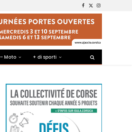
Facebook
X
Instagram
(Twitter)
 – Moto
+ di sporti