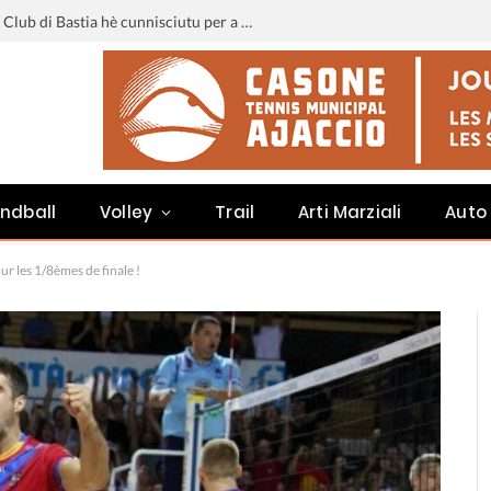
Liga 3 : u calendariu di u Sporting Club di Bastia hè cunnisciutu per a staghjoni 2026-2027
ndball
Volley
Trail
Arti Marziali
Auto
ur les 1/8èmes de finale !