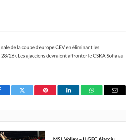
inale de la coupe d’europe CEV en éliminant les
28/26). Les ajacciens devraient affronter le CSKA Sofia au
Facebook
Twitter
Pinterest
LinkedIn
WhatsApp
Email
MSL Volley – U GFC Ajacciu