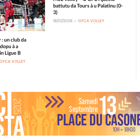
battutu da Tours à u Palatinu (0-
3)
18/01/2026
GFCA VOLLEY
: un club da
 dopu à a
in Ligue B
GFCA VOLLEY