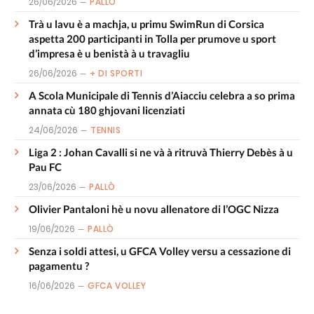
26/06/2026
PALLÒ
Trà u lavu è a machja, u primu SwimRun di Corsica
aspetta 200 participanti in Tolla per prumove u sport
d’impresa è u benistà à u travagliu
26/06/2026
+ DI SPORTI
A Scola Municipale di Tennis d’Aiacciu celebra a so prima
annata cù 180 ghjovani licenziati
24/06/2026
TENNIS
Liga 2 : Johan Cavalli si ne và à ritruvà Thierry Debès à u
Pau FC
23/06/2026
PALLÒ
Olivier Pantaloni hè u novu allenatore di l’OGC Nizza
19/06/2026
PALLÒ
Senza i soldi attesi, u GFCA Volley versu a cessazione di
pagamentu ?
16/06/2026
GFCA VOLLEY