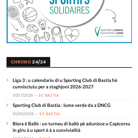
CHRONO
24/24
Liga 3 : u calendariu di u Sporting Club di Bastia hè
cunnisciutu per a staghjoni 2026-2027
01/07/2026
SC BASTIA
Sporting Club di Bastia : lume verde da a DNCG
30/06/2026
SC BASTIA
Biera è Ballò : un turneu di ballò pè adunisce u Capicorsu
in giru à u sport è à a cunvivialità