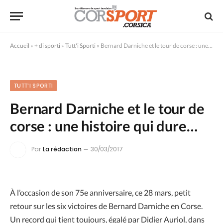
Accueil
»
+ di sporti
»
Tutt'i Sporti
»
Bernard Darniche et le tour de corse : une histoire qui dure…
TUTT'I SPORTI
Bernard Darniche et le tour de
corse : une histoire qui dure…
Par
La rédaction
30/03/2017
À l’occasion de son 75e anniversaire, ce 28 mars, petit
retour sur les six victoires de Bernard Darniche en Corse.
Un record qui tient toujours, égalé par Didier Auriol, dans