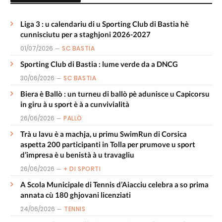
Liga 3 : u calendariu di u Sporting Club di Bastia hè
cunnisciutu per a staghjoni 2026-2027
01/07/2026
SC BASTIA
Sporting Club di Bastia : lume verde da a DNCG
30/06/2026
SC BASTIA
Biera è Ballò : un turneu di ballò pè adunisce u Capicorsu
in giru à u sport è à a cunvivialità
26/06/2026
PALLÒ
Trà u lavu è a machja, u primu SwimRun di Corsica
aspetta 200 participanti in Tolla per prumove u sport
d’impresa è u benistà à u travagliu
26/06/2026
+ DI SPORTI
A Scola Municipale di Tennis d’Aiacciu celebra a so prima
annata cù 180 ghjovani licenziati
24/06/2026
TENNIS