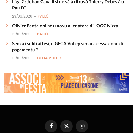
Liga 2 : Johan Cavalli si ne và à ritruvà Thierry Debès à u
Pau FC
23/06/2026
PALLÒ
Olivier Pantaloni hè u novu allenatore di l’OGC Nizza
19/06/2026
PALLÒ
Senza i soldi attesi, u GFCA Volley versu a cessazione di
pagamentu ?
16/06/2026
GFCA VOLLEY
Facebook
X
Instagram