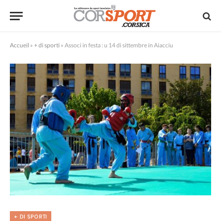
Accueil
»
+ di sporti
»
Associ in festa : u 14 di sittembre in Aiacciu
+ DI SPORTI