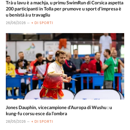
Trà u lavu è a machja, u primu SwimRun di Corsica aspetta
200 participanti in Tolla per prumove u sport d’impresa è
u benistà à u travagliu
26/06/2026
+ DI SPORTI
Jones Dauphin, vicecampione d’Auropa di Wushu : u
kung-fu corsu esce da l’ombra
28/05/2026
+ DI SPORTI