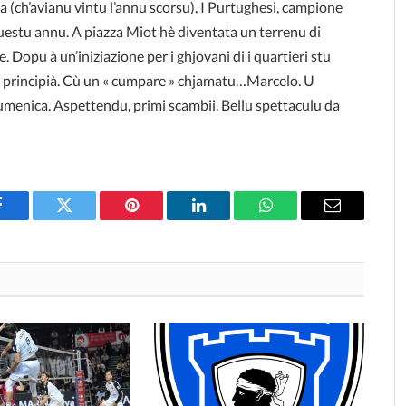
 (ch’avianu vintu l’annu scorsu), I Purtughesi, campione
questu annu. A piazza Miot hè diventata un terrenu di
e. Dopu à un’iniziazione per i ghjovani di i quartieri stu
pò principià. Cù un « cumpare » chjamatu…Marcelo. U
umenica. Aspettendu, primi scambii. Bellu spettaculu da
Facebook
Twitter
Pinterest
LinkedIn
WhatsApp
Email