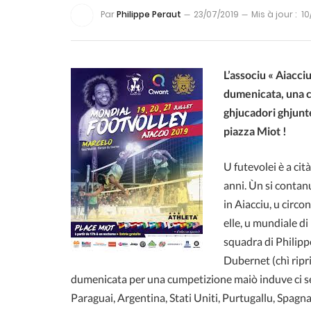
Par
Philippe Peraut
23/07/2019
Mis à jour :
10
L’associu « Aiacciu
dumenicata, una c
ghjucadori ghjunt
piazza Miot !
U futevolei è a ci
anni. Ùn si contanu
in Aiacciu, u circ
elle, u mundiale di
squadra di Philipp
Dubernet (chì ripr
dumenicata per una cumpetizione maiò induve ci ser
Paraguai, Argentina, Stati Uniti, Purtugallu, Spagna,