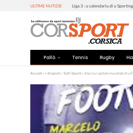
ULTIME NUTIZIE
Pallò
Tennis
Rugby
Ha
Accueil
»
+ di sporti
»
Tutt'i Sporti
»
Aiacciu capitale mundiale di u F