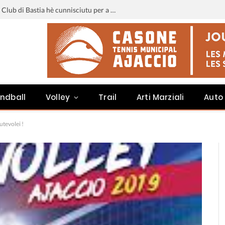
Liga 3 : u calendariu di u Sporting Club di Bastia hè cunnisciutu per a staghjoni 2026-2027
ndball
Volley
Trail
Arti Marziali
Auto
utevolei !