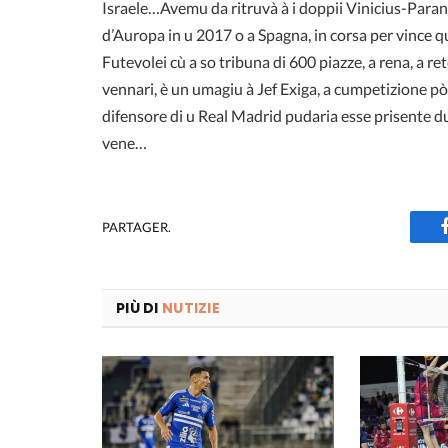
Israele…Avemu da ritruvà à i doppii Vinicius-Parana
d’Auropa in u 2017 o a Spagna, in corsa per vince 
Futevolei cù a so tribuna di 600 piazze, a rena, a ret
vennari, è un umagiu à Jef Exiga, a cumpetizione 
difensore di u Real Madrid pudaria esse prisente d
vene…
PARTAGER.
PIÙ DI
NUTIZIE