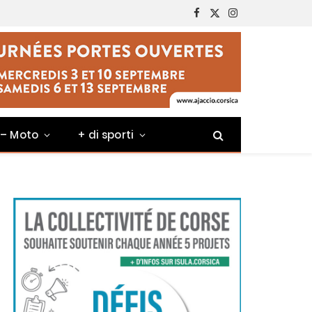
Facebook
X
Instagram
(Twitter)
 – Moto
+ di sporti