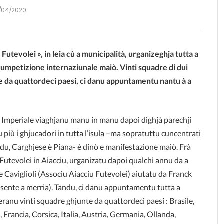
/04/2020
 Futevolei », in leia cù a municipalità, urganizeghja tutta a
umpetizione internaziunale maiò. Vinti squadre di dui
e da quattordeci paesi, ci danu appuntamentu nantu à a
tà Imperiale viaghjanu manu in manu dapoi dighjà parechji
 più i ghjucadori in tutta l’isula –ma sopratuttu cuncentrati
ondu, Carghjese è Piana- è dinò e manifestazione maiò. Frà
 Futevolei in Aiacciu, urganizatu dapoi qualchì annu da a
e Caviglioli (Associu Aiacciu Futevolei) aiutatu da Franck
isente a merria). Tandu, ci danu appuntamentu tutta a
anu vinti squadre ghjunte da quattordeci paesi : Brasile,
 Francia, Corsica, Italia, Austria, Germania, Ollanda,