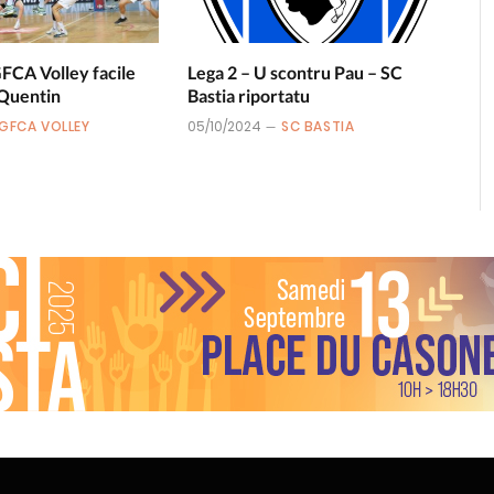
GFCA Volley facile
Lega 2 – U scontru Pau – SC
 Quentin
Bastia riportatu
GFCA VOLLEY
05/10/2024
SC BASTIA