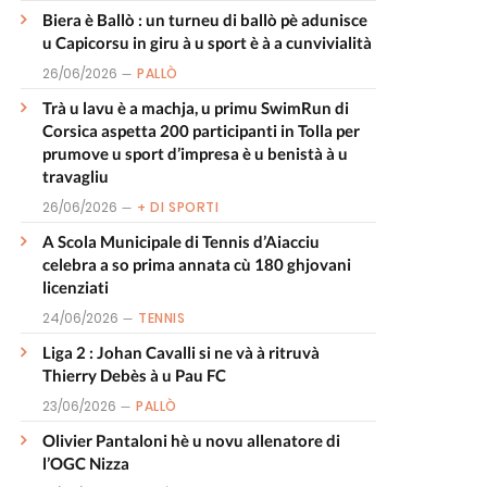
Biera è Ballò : un turneu di ballò pè adunisce
u Capicorsu in giru à u sport è à a cunvivialità
26/06/2026
PALLÒ
Trà u lavu è a machja, u primu SwimRun di
Corsica aspetta 200 participanti in Tolla per
prumove u sport d’impresa è u benistà à u
travagliu
26/06/2026
+ DI SPORTI
A Scola Municipale di Tennis d’Aiacciu
celebra a so prima annata cù 180 ghjovani
licenziati
24/06/2026
TENNIS
Liga 2 : Johan Cavalli si ne và à ritruvà
Thierry Debès à u Pau FC
23/06/2026
PALLÒ
Olivier Pantaloni hè u novu allenatore di
l’OGC Nizza