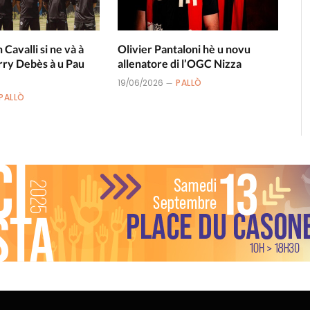
n Cavalli si ne và à
Olivier Pantaloni hè u novu
rry Debès à u Pau
allenatore di l’OGC Nizza
19/06/2026
PALLÒ
PALLÒ