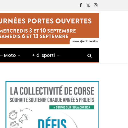
Facebook
X
Instagram
(Twitter)
 – Moto
+ di sporti