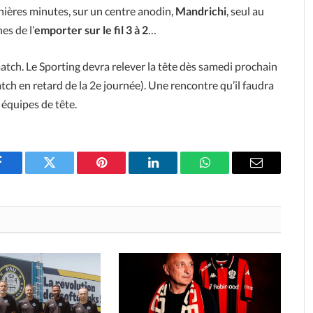
nières minutes, sur un centre anodin,
Mandrichi
, seul au
es de l’
emporter sur le fil 3 à 2
…
atch. Le Sporting devra relever la tête dès samedi prochain
tch en retard de la 2e journée). Une rencontre qu’il faudra
 équipes de tête.
Facebook
Twitter
Pinterest
LinkedIn
WhatsApp
Email