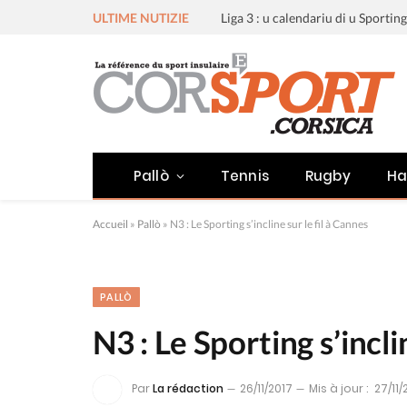
ULTIME NUTIZIE
Pallò
Tennis
Rugby
Ha
Accueil
»
Pallò
»
N3 : Le Sporting s’incline sur le fil à Cannes
PALLÒ
N3 : Le Sporting s’incli
Par
La rédaction
26/11/2017
Mis à jour :
27/11/