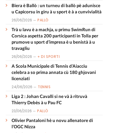
Biera è Ballò : un turneu di ballò pè adunisce
u Capicorsu in giru à u sport è à a cunvivialità
26/06/2026
PALLÒ
Trà u lavu è a machja, u primu SwimRun di
Corsica aspetta 200 participanti in Tolla per
prumove u sport d’impresa è u benistà à u
travagliu
26/06/2026
+ DI SPORTI
A Scola Municipale di Tennis d’Aiacciu
celebra a so prima annata cù 180 ghjovani
licenziati
24/06/2026
TENNIS
Liga 2 : Johan Cavalli si ne và à ritruvà
Thierry Debès à u Pau FC
23/06/2026
PALLÒ
Olivier Pantaloni hè u novu allenatore di
l’OGC Nizza