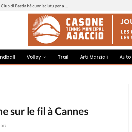
Liga 3 : u calendariu di u Sporting Club di Bastia hè cunnisciutu per a staghjoni 2026-2027
ndball
Volley
Trail
Arti Marziali
Auto
ne sur le fil à Cannes
2017