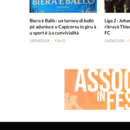
Biera è Ballò : un turneu di ballò
Liga 2 : Joha
pè adunisce u Capicorsu in giru à
ritruvà Thie
u sport è à a cunvivialità
FC
26/06/2026
PALLÒ
23/06/2026