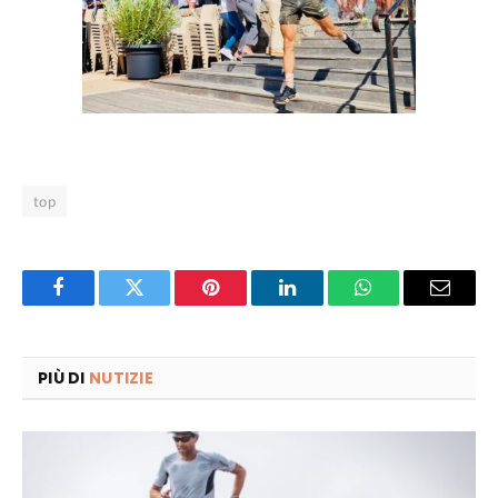
top
Facebook
Twitter
Pinterest
LinkedIn
WhatsApp
Email
PIÙ DI
NUTIZIE