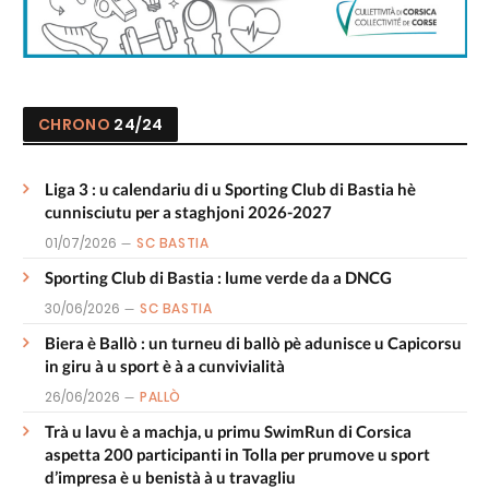
CHRONO
24/24
Liga 3 : u calendariu di u Sporting Club di Bastia hè
cunnisciutu per a staghjoni 2026-2027
01/07/2026
SC BASTIA
Sporting Club di Bastia : lume verde da a DNCG
30/06/2026
SC BASTIA
Biera è Ballò : un turneu di ballò pè adunisce u Capicorsu
in giru à u sport è à a cunvivialità
26/06/2026
PALLÒ
Trà u lavu è a machja, u primu SwimRun di Corsica
aspetta 200 participanti in Tolla per prumove u sport
d’impresa è u benistà à u travagliu