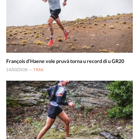
François d’Haene vole pruvà torna u record di u GR20
24/03/2026
TRAIL