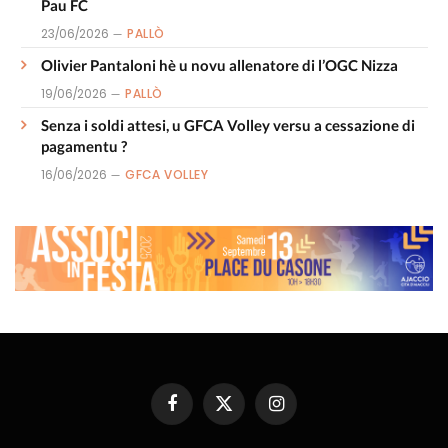
Pau FC
23/06/2026
PALLÒ
Olivier Pantaloni hè u novu allenatore di l’OGC Nizza
19/06/2026
PALLÒ
Senza i soldi attesi, u GFCA Volley versu a cessazione di
pagamentu ?
16/06/2026
GFCA VOLLEY
Facebook
X
Instagram
(Twitter)