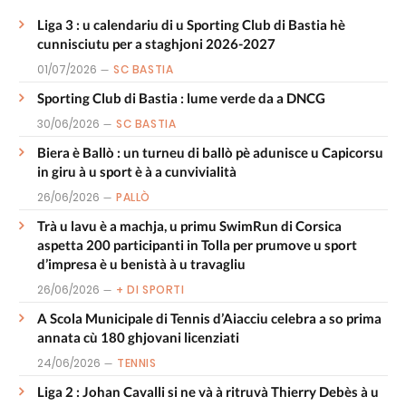
Liga 3 : u calendariu di u Sporting Club di Bastia hè
cunnisciutu per a staghjoni 2026-2027
01/07/2026
SC BASTIA
Sporting Club di Bastia : lume verde da a DNCG
30/06/2026
SC BASTIA
Biera è Ballò : un turneu di ballò pè adunisce u Capicorsu
in giru à u sport è à a cunvivialità
26/06/2026
PALLÒ
Trà u lavu è a machja, u primu SwimRun di Corsica
aspetta 200 participanti in Tolla per prumove u sport
d’impresa è u benistà à u travagliu
26/06/2026
+ DI SPORTI
A Scola Municipale di Tennis d’Aiacciu celebra a so prima
annata cù 180 ghjovani licenziati
24/06/2026
TENNIS
Liga 2 : Johan Cavalli si ne và à ritruvà Thierry Debès à u