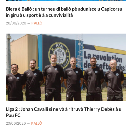
Biera è Ballò : un turneu di ballò pè adunisce u Capicorsu
in giru à u sport è à a cunvivialità
26/06/2026
PALLÒ
Liga 2 : Johan Cavalli si ne và à ritruvà Thierry Debès à u
Pau FC
23/06/2026
PALLÒ