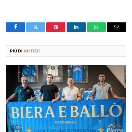
Facebook
Twitter
Pinterest
LinkedIn
WhatsApp
Email
PIÙ DI
NUTIZIE