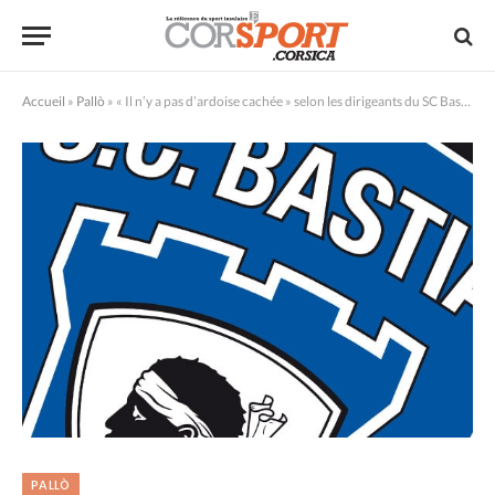
Accueil
»
Pallò
»
« Il n’y a pas d’ardoise cachée » selon les dirigeants du SC Bastia
PALLÒ