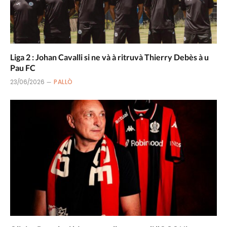
Liga 2 : Johan Cavalli si ne và à ritruvà Thierry Debès à u
Pau FC
23/06/2026
PALLÒ