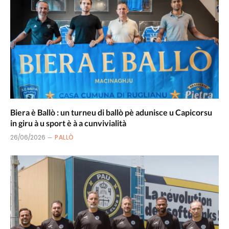
Biera è Ballò : un turneu di ballò pè adunisce u Capicorsu
in giru à u sport è à a cunvivialità
26/06/2026
PALLÒ