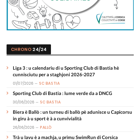
CHRONO
24/24
Liga 3 : u calendariu di u Sporting Club di Bastia hè
cunnisciutu per a staghjoni 2026-2027
01/07/2026
SC BASTIA
Sporting Club di Bastia : lume verde da a DNCG
30/06/2026
SC BASTIA
Biera è Ballò : un turneu di ballò pè adunisce u Capicorsu
in giru à u sport è à a cunvivialità
26/06/2026
PALLÒ
Trà u lavu è a machja, u primu SwimRun di Corsica