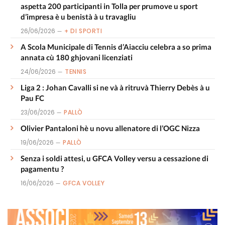
aspetta 200 participanti in Tolla per prumove u sport
d’impresa è u benistà à u travagliu
26/06/2026
+ DI SPORTI
A Scola Municipale di Tennis d’Aiacciu celebra a so prima
annata cù 180 ghjovani licenziati
24/06/2026
TENNIS
Liga 2 : Johan Cavalli si ne và à ritruvà Thierry Debès à u
Pau FC
23/06/2026
PALLÒ
Olivier Pantaloni hè u novu allenatore di l’OGC Nizza
19/06/2026
PALLÒ
Senza i soldi attesi, u GFCA Volley versu a cessazione di
pagamentu ?
16/06/2026
GFCA VOLLEY