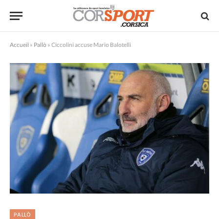
Accueil
»
Pallò
»
Ciccolini accuse Mario Balotelli
PALLÒ