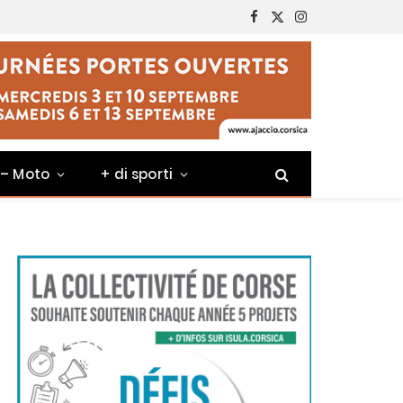
Facebook
X
Instagram
(Twitter)
 – Moto
+ di sporti