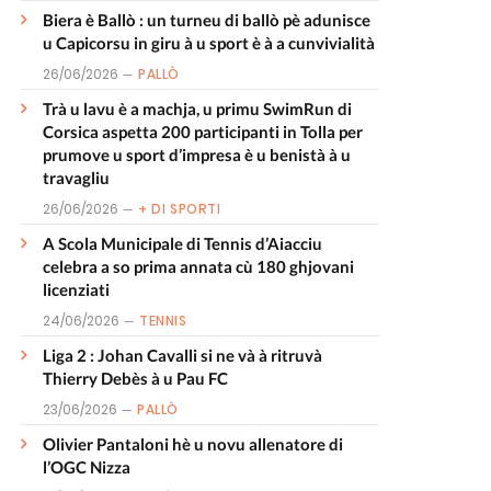
Biera è Ballò : un turneu di ballò pè adunisce
u Capicorsu in giru à u sport è à a cunvivialità
26/06/2026
PALLÒ
Trà u lavu è a machja, u primu SwimRun di
Corsica aspetta 200 participanti in Tolla per
prumove u sport d’impresa è u benistà à u
travagliu
26/06/2026
+ DI SPORTI
A Scola Municipale di Tennis d’Aiacciu
celebra a so prima annata cù 180 ghjovani
licenziati
24/06/2026
TENNIS
Liga 2 : Johan Cavalli si ne và à ritruvà
Thierry Debès à u Pau FC
23/06/2026
PALLÒ
Olivier Pantaloni hè u novu allenatore di
l’OGC Nizza