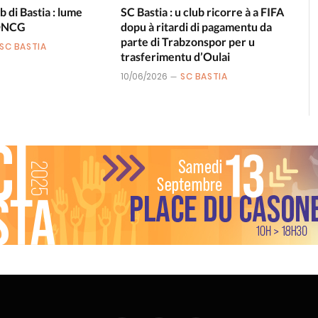
b di Bastia : lume
SC Bastia : u club ricorre à a FIFA
 DNCG
dopu à ritardi di pagamentu da
parte di Trabzonspor per u
SC BASTIA
trasferimentu d’Oulai
10/06/2026
SC BASTIA