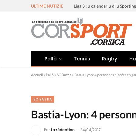
ULTIME NUTIZIE
Pallò
Tennis
Rugby
Ha
Accueil
»
Pallò
»
SC Bastia
»
Bastia-Lyon: 4 personnes placées en ga
SC BASTIA
Bastia-Lyon: 4 personn
Par
La rédaction
24/04/2017