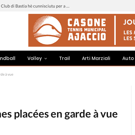
Liga 3 : u calendariu di u Sporting Club di Bastia hè cunnisciutu per a staghjoni 2026-2027
ndball
Volley
Trail
Arti Marziali
Auto
rde à vue
es placées en garde à vue