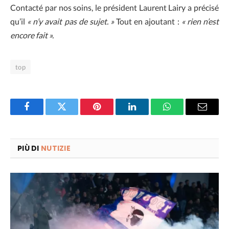
Contacté par nos soins, le président Laurent Lairy a précisé
qu’il
« n’y avait pas de sujet. »
Tout en ajoutant :
« rien n’est
encore fait ».
top
Facebook
Twitter
Pinterest
LinkedIn
WhatsApp
Email
PIÙ DI
NUTIZIE