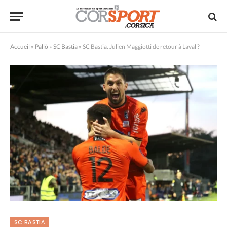
Accueil
»
Pallò
»
SC Bastia
»
SC Bastia. Julien Maggiotti de retour à Laval ?
SC BASTIA