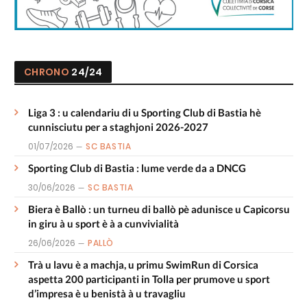
CHRONO
24/24
Liga 3 : u calendariu di u Sporting Club di Bastia hè
cunnisciutu per a staghjoni 2026-2027
01/07/2026
SC BASTIA
Sporting Club di Bastia : lume verde da a DNCG
30/06/2026
SC BASTIA
Biera è Ballò : un turneu di ballò pè adunisce u Capicorsu
in giru à u sport è à a cunvivialità
26/06/2026
PALLÒ
Trà u lavu è a machja, u primu SwimRun di Corsica
aspetta 200 participanti in Tolla per prumove u sport
d’impresa è u benistà à u travagliu