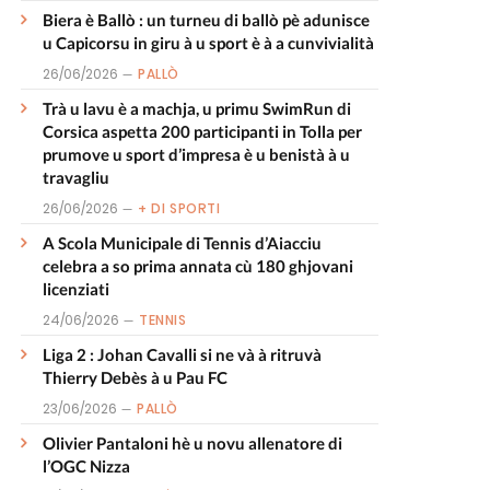
Biera è Ballò : un turneu di ballò pè adunisce
u Capicorsu in giru à u sport è à a cunvivialità
26/06/2026
PALLÒ
Trà u lavu è a machja, u primu SwimRun di
Corsica aspetta 200 participanti in Tolla per
prumove u sport d’impresa è u benistà à u
travagliu
26/06/2026
+ DI SPORTI
A Scola Municipale di Tennis d’Aiacciu
celebra a so prima annata cù 180 ghjovani
licenziati
24/06/2026
TENNIS
Liga 2 : Johan Cavalli si ne và à ritruvà
Thierry Debès à u Pau FC
23/06/2026
PALLÒ
Olivier Pantaloni hè u novu allenatore di
l’OGC Nizza