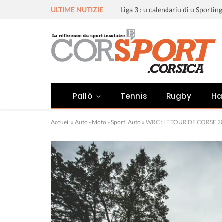
ULTIME NUTIZIE
Pallò
Tennis
Rugby
Ha
Accueil
»
Auto - Moto
»
Sporti Auto
»
WRC : LE TOUR DE CORSE 2