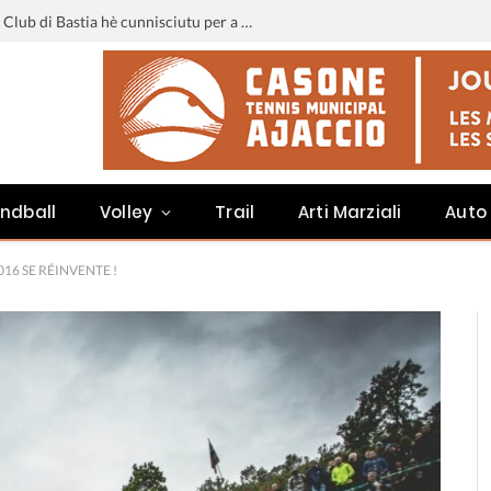
Liga 3 : u calendariu di u Sporting Club di Bastia hè cunnisciutu per a staghjoni 2026-2027
ndball
Volley
Trail
Arti Marziali
Auto
016 SE RÉINVENTE !