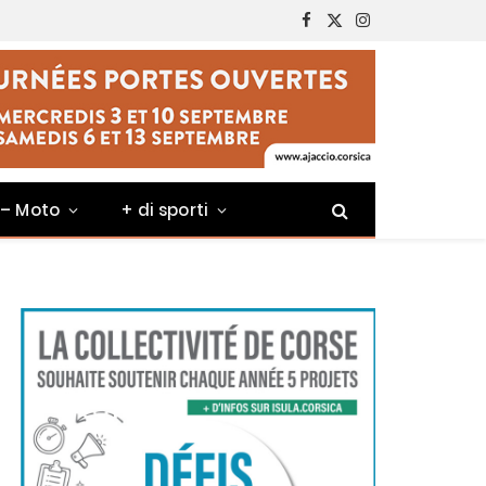
Facebook
X
Instagram
(Twitter)
 – Moto
+ di sporti