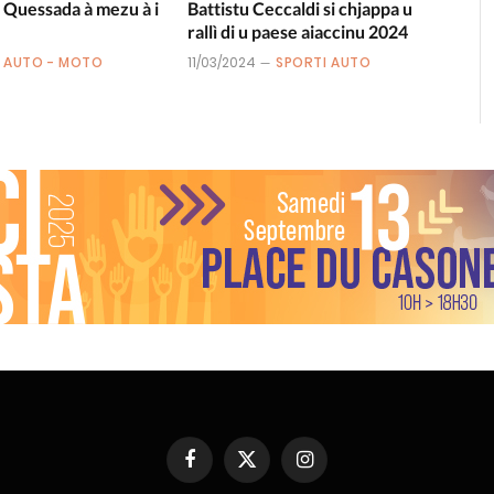
 Quessada à mezu à i
Battistu Ceccaldi si chjappa u
rallì di u paese aiaccinu 2024
AUTO - MOTO
11/03/2024
SPORTI AUTO
Facebook
X
Instagram
(Twitter)