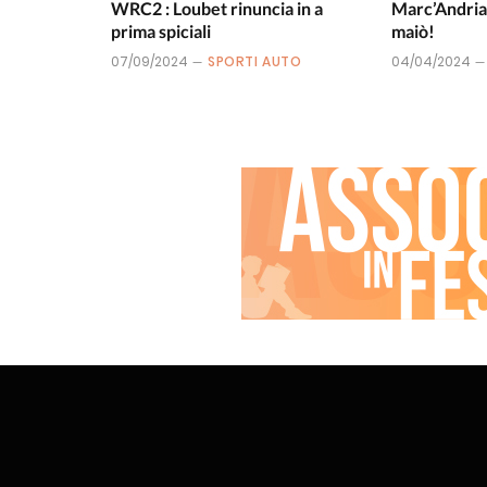
WRC2 : Loubet rinuncia in a
Marc’Andria
prima spiciali
maiò!
07/09/2024
SPORTI AUTO
04/04/2024