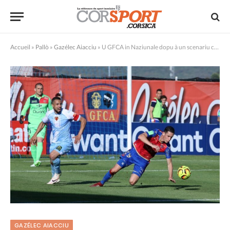
Accueil
»
Pallò
»
Gazélec Aiacciu
»
U GFCA in Naziunale dopu à un scenariu calamitosu…
GAZÉLEC AIACCIU