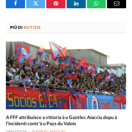
Facebook
Twitter
Pinterest
LinkedIn
WhatsApp
Email
PIÙ DI
NUTIZIE
A FFF attribuisce a vittoria à u Gazélec Aiacciu dopu à
l’incidenti contr’à u Pays du Valois
08/04/2026
GAZÉLEC AIACCIU