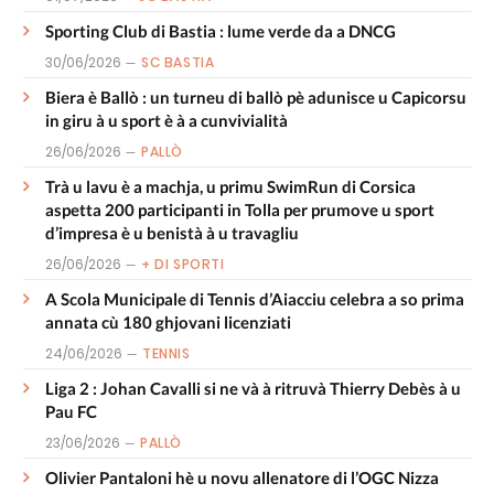
Sporting Club di Bastia : lume verde da a DNCG
30/06/2026
SC BASTIA
Biera è Ballò : un turneu di ballò pè adunisce u Capicorsu
in giru à u sport è à a cunvivialità
26/06/2026
PALLÒ
Trà u lavu è a machja, u primu SwimRun di Corsica
aspetta 200 participanti in Tolla per prumove u sport
d’impresa è u benistà à u travagliu
26/06/2026
+ DI SPORTI
A Scola Municipale di Tennis d’Aiacciu celebra a so prima
annata cù 180 ghjovani licenziati
24/06/2026
TENNIS
Liga 2 : Johan Cavalli si ne và à ritruvà Thierry Debès à u
Pau FC
23/06/2026
PALLÒ
Olivier Pantaloni hè u novu allenatore di l’OGC Nizza