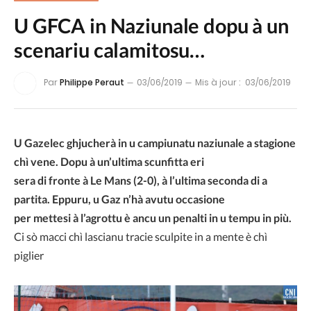
U GFCA in Naziunale dopu à un
scenariu calamitosu…
Par
Philippe Peraut
03/06/2019
Mis à jour :
03/06/2019
U Gazelec ghjucherà in u campiunatu naziunale a stagione
chì vene. Dopu à un’ultima scunfitta eri
sera di fronte à Le Mans (2-0), à l’ultima seconda di a
partita. Eppuru, u Gaz n’hà avutu occasione
per mettesi à l’agrottu è ancu un penalti in u tempu in più.
Ci sò macci chì lascianu tracie sculpite in a mente è chì
piglier