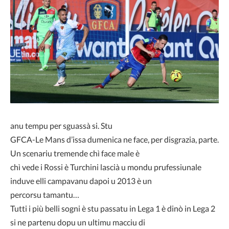
anu tempu per sguassà si. Stu
GFCA-Le Mans d’issa dumenica ne face, per disgrazia, parte.
Un scenariu tremende chì face male è
chì vede i Rossi è Turchini lascià u mondu prufessiunale
induve elli campavanu dapoi u 2013 è un
percorsu tamantu…
Tutti i più belli sogni è stu passatu in Lega 1 è dinò in Lega 2
si ne partenu dopu un ultimu macciu di