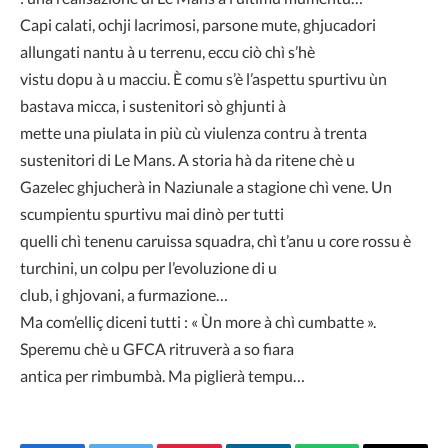
Capi calati, ochji lacrimosi, parsone mute, ghjucadori
allungati nantu à u terrenu, eccu ciò chì s’hè
vistu dopu à u macciu. È comu s’è l’aspettu spurtivu ùn
bastava micca, i sustenitori sò ghjunti à
mette una piulata in più cù viulenza contru à trenta
sustenitori di Le Mans. A storia hà da ritene chè u
Gazelec ghjucherà in Naziunale a stagione chì vene. Un
scumpientu spurtivu mai dinò per tutti
quelli chì tenenu caruissa squadra, chì t’anu u core rossu è
turchini, un colpu per l’evoluzione di u
club, i ghjovani, a furmazione…
Ma com’elliç diceni tutti : « Ùn more à chì cumbatte ».
Speremu chè u GFCA ritruverà a so fiara
antica per rimbumbà. Ma piglierà tempu…