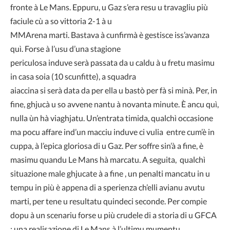
fronte à Le Mans. Eppuru, u Gaz s’era resu u travagliu più
faciule cù a so vittoria 2-1 à u
MMArena marti. Bastava à cunfirmà è gestisce iss’avanza
quì. Forse à l’usu d’una stagione
periculosa induve serà passata da u caldu à u fretu masimu
in casa soia (10 scunfitte), a squadra
aiaccina si serà data da per ella u bastò per fà si minà. Per, in
fine, ghjucà u so avvene nantu à novanta minute. È ancu quì,
nulla ùn hà viaghjatu. Un’entrata timida, qualchì occasione
ma pocu affare ind’un macciu induve ci vulia entre cum’è in
cuppa, à l’epica gloriosa di u Gaz. Per soffre sin’à a fine, è
masimu quandu Le Mans hà marcatu. A seguita, qualchì
situazione male ghjucate à a fine , un penalti mancatu in u
tempu in più è appena di a sperienza ch’elli avianu avutu
marti, per tene u resultatu quindeci seconde. Per compie
dopu à un scenariu forse u più crudele di a storia di u GFCA
: una realisazione di Le Mans à l’ultimu mumentu…