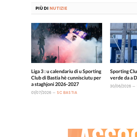
PIÙ DI
NUTIZIE
Liga 3 : u calendariu di u Sporting
Sporting Clu
Club di Bastia hè cunnisciutu per
verde da a
a staghjoni 2026-2027
30/06/2026
01/07/2026
SC BASTIA