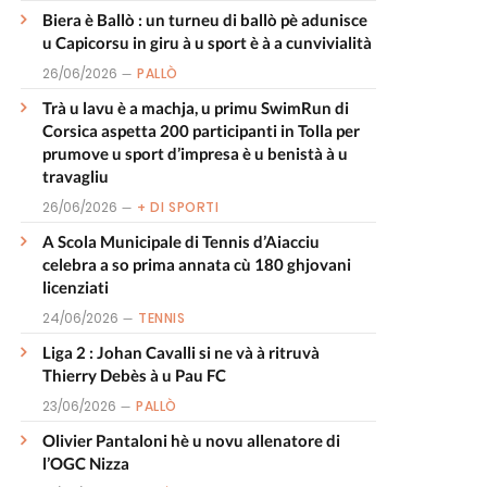
Biera è Ballò : un turneu di ballò pè adunisce
u Capicorsu in giru à u sport è à a cunvivialità
26/06/2026
PALLÒ
Trà u lavu è a machja, u primu SwimRun di
Corsica aspetta 200 participanti in Tolla per
prumove u sport d’impresa è u benistà à u
travagliu
26/06/2026
+ DI SPORTI
A Scola Municipale di Tennis d’Aiacciu
celebra a so prima annata cù 180 ghjovani
licenziati
24/06/2026
TENNIS
Liga 2 : Johan Cavalli si ne và à ritruvà
Thierry Debès à u Pau FC
23/06/2026
PALLÒ
Olivier Pantaloni hè u novu allenatore di
l’OGC Nizza