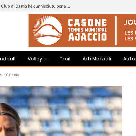
Liga 3 : u calendariu di u Sporting Club di Bastia hè cunnisciutu per a staghjoni 2026-2027
ndball
Volley
Trail
Arti Marziali
Auto
au SC Bastia