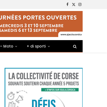
Facebook
X
Instagram
(Twitter)
 – Moto
+ di sporti