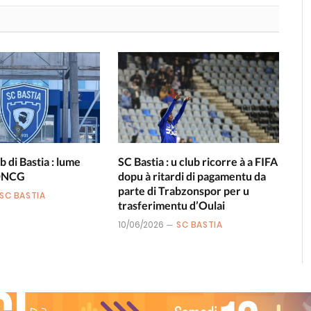
b di Bastia : lume
SC Bastia : u club ricorre à a FIFA
 DNCG
dopu à ritardi di pagamentu da
parte di Trabzonspor per u
SC BASTIA
trasferimentu d’Oulai
10/06/2026
SC BASTIA