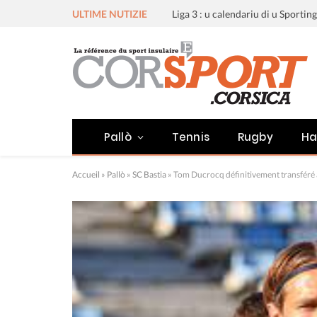
ULTIME NUTIZIE
Pallò
Tennis
Rugby
Ha
Accueil
»
Pallò
»
SC Bastia
»
Tom Ducrocq définitivement transféré 