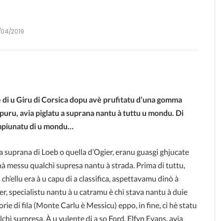
/04/2019
e di u Giru di Corsica dopu avè prufitatu d’una gomma
ì puru, avia piglatu a suprana nantu à tuttu u mondu. Di
campiunatu di u mondu…
di a suprana di Loeb o quella d’Ogier, eranu guasgi ghjucate
 hà messu qualchì supresa nantu à strada. Prima di tuttu,
h’ellu era à u capu di a classifica, aspettavamu d
inò à
er, specialistu nantu à u catramu è chì stava nantu à duie
orie di fila (Monte Carlu è Messicu) eppo, in fine, ci hè statu
lchì surpresa. À u vulente di a so Ford, Elfyn Evans, avia