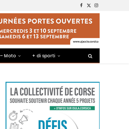
Facebook
X
Instagram
(Twitter)
 – Moto
+ di sporti