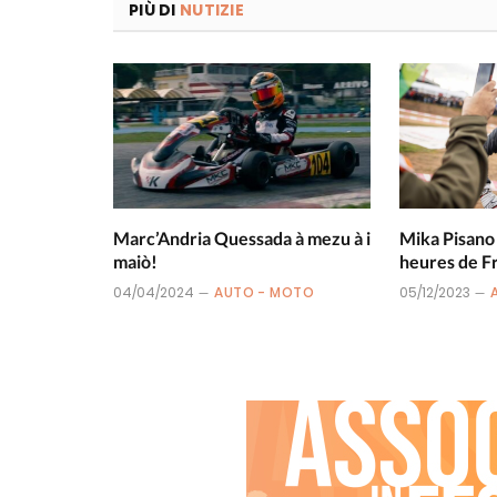
PIÙ DI
NUTIZIE
Marc’Andria Quessada à mezu à i
Mika Pisano
maiò!
heures de F
04/04/2024
AUTO - MOTO
05/12/2023