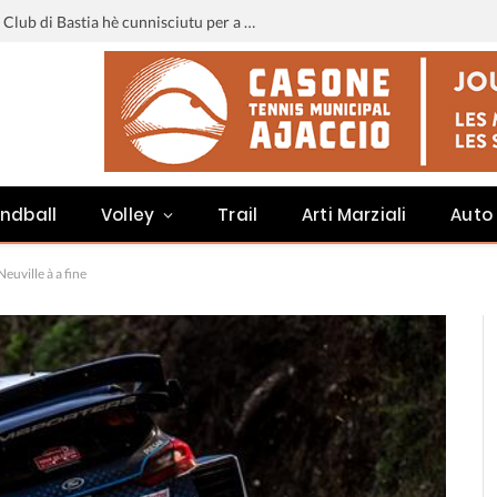
Liga 3 : u calendariu di u Sporting Club di Bastia hè cunnisciutu per a staghjoni 2026-2027
ndball
Volley
Trail
Arti Marziali
Auto
euville à a fine