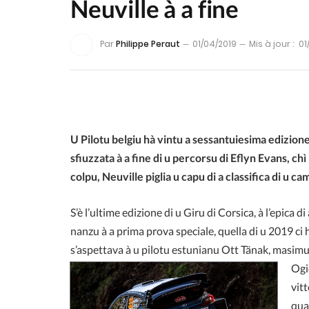
Neuville à a fine
Par
Philippe Peraut
01/04/2019
Mis à jour :
01
U Pilotu belgiu hà vintu a sessantuiesima edizion
sfiuzzata à a fine di u percorsu di Eflyn Evans, ch
colpu, Neuville piglia u capu di a classifica di u 
S’è l’ultime edizione di u Giru di Corsica, à l’epica 
nanzu à a prima prova speciale, quella di u 2019 ci
s’aspettava à u pilotu estunianu Ott Tänak, masimu c
Ogi
vitt
qua