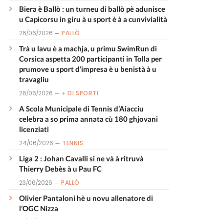
Biera è Ballò : un turneu di ballò pè adunisce
u Capicorsu in giru à u sport è à a cunvivialità
26/06/2026
PALLÒ
Trà u lavu è a machja, u primu SwimRun di
Corsica aspetta 200 participanti in Tolla per
prumove u sport d’impresa è u benistà à u
travagliu
26/06/2026
+ DI SPORTI
A Scola Municipale di Tennis d’Aiacciu
celebra a so prima annata cù 180 ghjovani
licenziati
24/06/2026
TENNIS
Liga 2 : Johan Cavalli si ne và à ritruvà
Thierry Debès à u Pau FC
23/06/2026
PALLÒ
Olivier Pantaloni hè u novu allenatore di
l’OGC Nizza