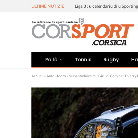
ULTIME NUTIZIE
Pallò
Tennis
Rugby
Ha
Accueil
»
Auto - Moto
»
Sessantaduiesimu Giru di Corsica : Thierry N