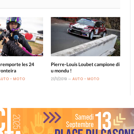
 remporte les 24
Pierre-Louis Loubet campione di
ronteira
u mondu !
AUTO - MOTO
21/11/2019
AUTO - MOTO