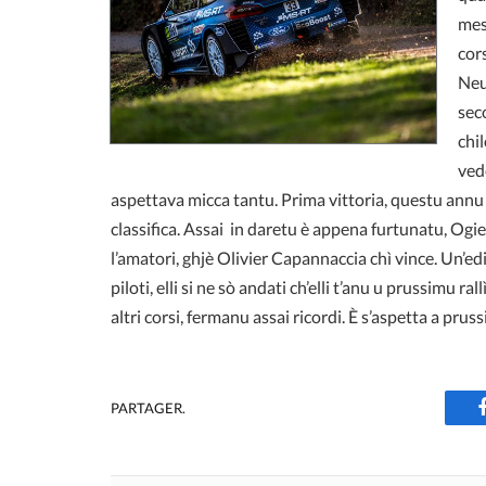
mes
cors
Neu
sec
chi
vede
aspettava micca tantu. Prima vittoria, questu annu pe
classifica. Assai in daretu è appena furtunatu, Ogie
l’amatori, ghjè Olivier Capannaccia chì vince. Un’e
piloti, elli si ne sò andati ch’elli t’anu u prussimu r
altri corsi, fermanu assai ricordi. È s’aspetta a pru
PARTAGER.