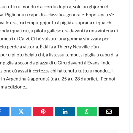
su tuttu u mondu d’accordu dopu à, solu un ghjornu di
a. Pigliendu u capu di a classifica generale. Eppo, ancu s’è
ville era, frà tempu, ghjuntu à piglià a suprana di qualchì
onda (quattru), u pilotu gallese era davanti à una vintena di
lometri di Calvi. Ci hè vulsutu una gomma sfiuzzata per
lu perde a vittoria. È dà la à Thierry Neuville c’ùn
r u pilotu belgiu chì, à listessu tempu, si piglia u capu di a
r piglia a seconda piazza di u Giru davanti à Evans. Inde
dizione cù assai incertezza chì hà tenutu tuttu u mondu…I
allì in Argentina à appruntà (da u 25 à u 28 d’aprile)…Per noi
ssima edizione…
Facebook
Twitter
Pinterest
LinkedIn
WhatsApp
Email