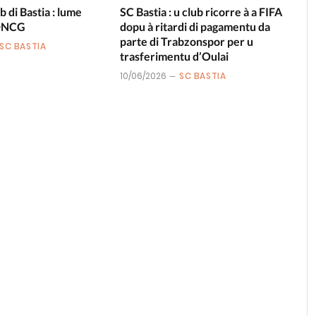
b di Bastia : lume
SC Bastia : u club ricorre à a FIFA
 DNCG
dopu à ritardi di pagamentu da
parte di Trabzonspor per u
SC BASTIA
trasferimentu d’Oulai
10/06/2026
SC BASTIA