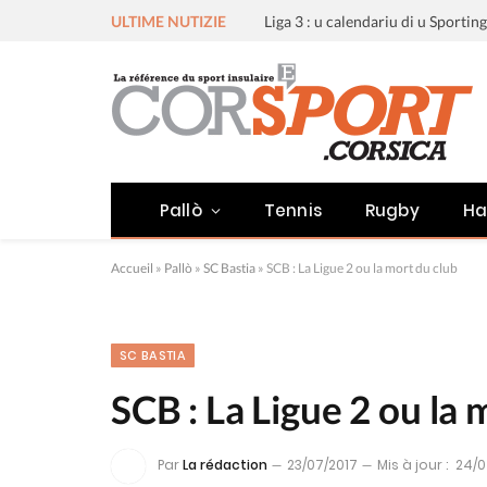
ULTIME NUTIZIE
Pallò
Tennis
Rugby
Ha
Accueil
»
Pallò
»
SC Bastia
»
SCB : La Ligue 2 ou la mort du club
SC BASTIA
SCB : La Ligue 2 ou la 
Par
La rédaction
23/07/2017
Mis à jour :
24/0