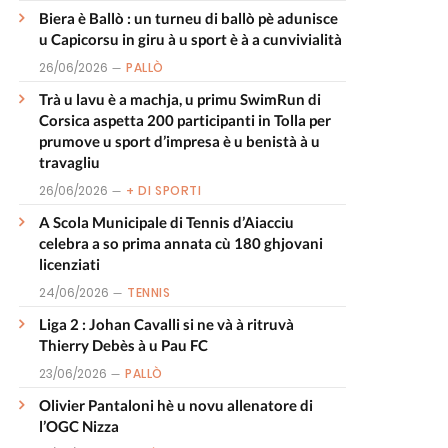
Biera è Ballò : un turneu di ballò pè adunisce
u Capicorsu in giru à u sport è à a cunvivialità
26/06/2026
PALLÒ
Trà u lavu è a machja, u primu SwimRun di
Corsica aspetta 200 participanti in Tolla per
prumove u sport d’impresa è u benistà à u
travagliu
26/06/2026
+ DI SPORTI
A Scola Municipale di Tennis d’Aiacciu
celebra a so prima annata cù 180 ghjovani
licenziati
24/06/2026
TENNIS
Liga 2 : Johan Cavalli si ne và à ritruvà
Thierry Debès à u Pau FC
23/06/2026
PALLÒ
Olivier Pantaloni hè u novu allenatore di
l’OGC Nizza