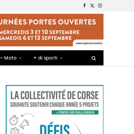
Facebook
X
Instagram
(Twitter)
 – Moto
+ di sporti