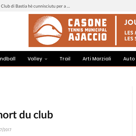
Liga 3 : u calendariu di u Sporting Club di Bastia hè cunnisciutu per a staghjoni 2026-2027
ndball
Volley
Trail
Arti Marziali
Auto
mort du club
7/2017