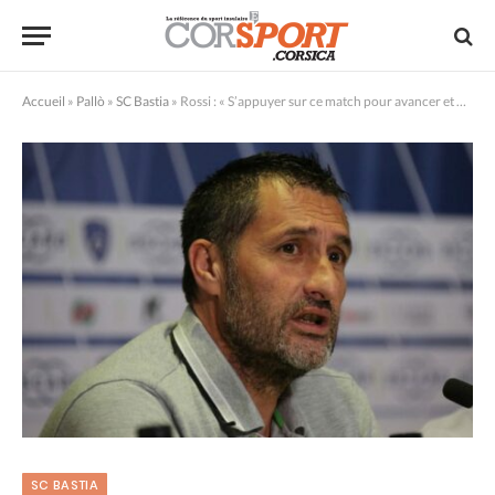
Accueil
»
Pallò
»
SC Bastia
»
Rossi : « S’appuyer sur ce match pour avancer et progresser »
SC BASTIA