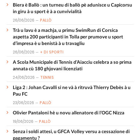
Biera è Ballò : un turneu di ballò pè adunisce u Capicorsu
in giru à u sport è à a cunvivialità
26/06/2026
PALLÒ
Trà u lavu è a machja, u primu SwimRun di Corsica
aspetta 200 participanti in Tolla per prumove u sport
d’impresa è u benistà à u travagliu
26/06/2026
+ DI SPORTI
A Scola Municipale di Tennis d’Aiacciu celebra a so prima
annata cù 180 ghjovani licenziati
24/06/2026
TENNIS
Liga 2 : Johan Cavalli si ne và à ritruvà Thierry Debès à u
Pau FC
23/06/2026
PALLÒ
Olivier Pantaloni hè u novu allenatore di l’OGC Nizza
19/06/2026
PALLÒ
Senza i soldi attesi, u GFCA Volley versu a cessazione di
pagamentu ?