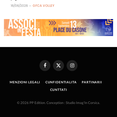
16/06/2026
GFCA VOLLEY
Facebook
X
Instagram
(Twitter)
MENZIONI LEGALI
CUNFIDENTIALITA
PARTINARII
CUNTTATI
© 2026 PP Edition. Conception : Studio Imag'In Corsica.