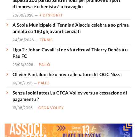
d’impresa è u benistà à u travagliu
26/06/2026
+ DI SPORTI
A Scola Municipale di Tennis d’Aiacciu celebra a so prima
annata cù 180 ghjovani licenziati
24/06/2026
TENNIS
Liga 2 : Johan Cavalli si ne và à ritruvà Thierry Debès à u
Pau FC
23/06/2026
PALLÒ
Olivier Pantaloni hè u novu allenatore di l’OGC Nizza
19/06/2026
PALLÒ
Senza i soldi attesi, u GFCA Volley versu a cessazione di
pagamentu ?
16/06/2026
GFCA VOLLEY