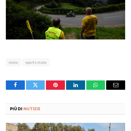
moto
sports moto
Facebook
Twitter
Pinterest
LinkedIn
WhatsApp
Email
PIÙ DI
NUTIZIE