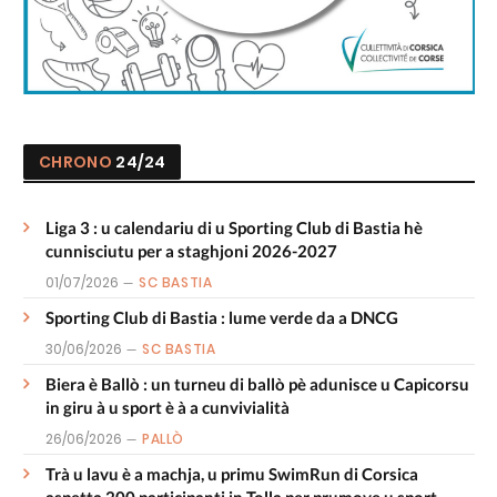
CHRONO
24/24
Liga 3 : u calendariu di u Sporting Club di Bastia hè
cunnisciutu per a staghjoni 2026-2027
01/07/2026
SC BASTIA
Sporting Club di Bastia : lume verde da a DNCG
30/06/2026
SC BASTIA
Biera è Ballò : un turneu di ballò pè adunisce u Capicorsu
in giru à u sport è à a cunvivialità
26/06/2026
PALLÒ
Trà u lavu è a machja, u primu SwimRun di Corsica
aspetta 200 participanti in Tolla per prumove u sport