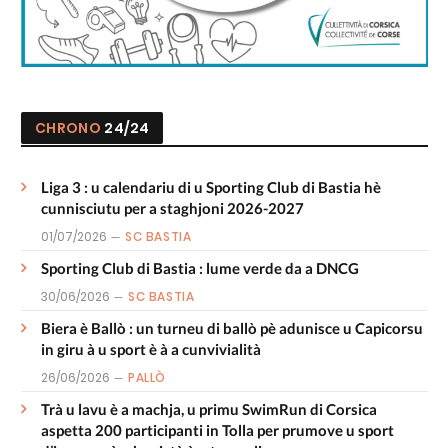
CHRONO
24/24
Liga 3 : u calendariu di u Sporting Club di Bastia hè
cunnisciutu per a staghjoni 2026-2027
01/07/2026
SC BASTIA
Sporting Club di Bastia : lume verde da a DNCG
30/06/2026
SC BASTIA
Biera è Ballò : un turneu di ballò pè adunisce u Capicorsu
in giru à u sport è à a cunvivialità
26/06/2026
PALLÒ
Trà u lavu è a machja, u primu SwimRun di Corsica
aspetta 200 participanti in Tolla per prumove u sport