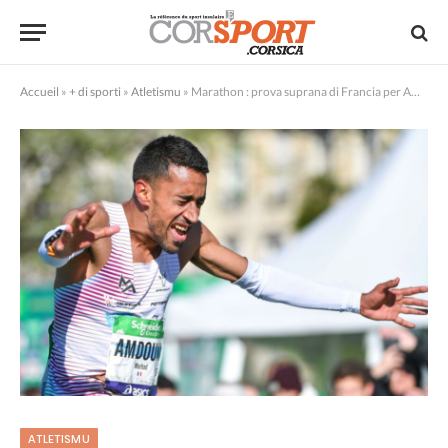
Accueil
»
+ di sporti
»
Atletismu
»
Marathon : prova suprana di Francia per Amdouni
ATLETISMU