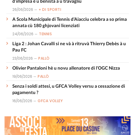
d’impresa è u benistà à u travagliu
26/06/2026
+ DI SPORTI
A Scola Municipale di Tennis d’Aiacciu celebra a so prima
annata cù 180 ghjovani licenziati
24/06/2026
TENNIS
Liga 2 : Johan Cavalli si ne và à ritruvà Thierry Debès à u
Pau FC
23/06/2026
PALLÒ
Olivier Pantaloni hè u novu allenatore di l’OGC Nizza
19/06/2026
PALLÒ
Senza i soldi attesi, u GFCA Volley versu a cessazione di
pagamentu ?
16/06/2026
GFCA VOLLEY