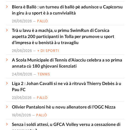
Biera è Ballò : un turneu di ballò pè adunisce u Capicorsu
in giru à u sport è à a cunvivialità
26/06/2026
PALLÒ
Trà u lavu è a machja, u primu SwimRun di Corsica
aspetta 200 participanti in Tolla per prumove u sport
d’impresa è u benistà à u travagliu
26/06/2026
+ DI SPORTI
A Scola Municipale di Tennis d’Aiacciu celebra a so prima
annata cù 180 ghjovani licenziati
24/06/2026
TENNIS
Liga 2 : Johan Cavalli si ne và à ritruvà Thierry Debès à u
Pau FC
23/06/2026
PALLÒ
Olivier Pantaloni hè u novu allenatore di l’OGC Nizza
19/06/2026
PALLÒ
Senza i soldi attesi, u GFCA Volley versu a cessazione di