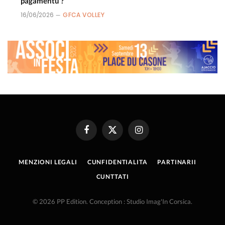
pagamentu ?
16/06/2026
GFCA VOLLEY
Facebook
X
Instagram
(Twitter)
MENZIONI LEGALI
CUNFIDENTIALITA
PARTINARII
CUNTTATI
© 2026 PP Edition. Conception : Studio Imag'In Corsica.