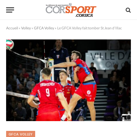
Accueil
»
Volley
»
GFCA Volley
»
Le GFCA Volley fait tomber St Jean d’Illac
GFCA VOLLEY