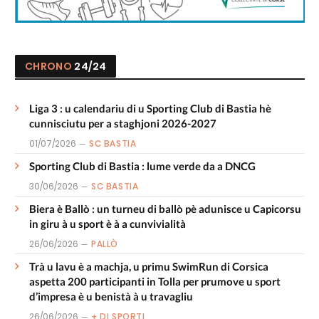
CHRONO
24/24
Liga 3 : u calendariu di u Sporting Club di Bastia hè
cunnisciutu per a staghjoni 2026-2027
01/07/2026
SC BASTIA
Sporting Club di Bastia : lume verde da a DNCG
30/06/2026
SC BASTIA
Biera è Ballò : un turneu di ballò pè adunisce u Capicorsu
in giru à u sport è à a cunvivialità
26/06/2026
PALLÒ
Trà u lavu è a machja, u primu SwimRun di Corsica
aspetta 200 participanti in Tolla per prumove u sport
d’impresa è u benistà à u travagliu
26/06/2026
+ DI SPORTI