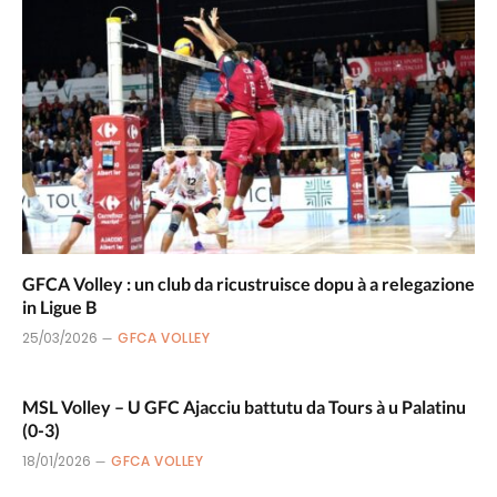
GFCA Volley : un club da ricustruisce dopu à a relegazione
in Ligue B
25/03/2026
GFCA VOLLEY
MSL Volley – U GFC Ajacciu battutu da Tours à u Palatinu
(0-3)
18/01/2026
GFCA VOLLEY