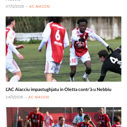
07/12/2025
AC AIACCIU
L’AC Aiacciu impastughjatu in Oletta contr’à u Nebbiu
24/11/2025
AC AIACCIU