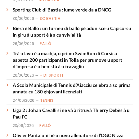
Sporting Club di Bastia : lume verde da a DNCG
30/06/2026
SC BASTIA
Biera è Ballò : un turneu di ballò pè adunisce u Capicorsu
in giru à u sport è à a cunvivialità
26/06/2026
PALLÒ
Trà u lavu è a machja, u primu SwimRun di Corsica
aspetta 200 participanti in Tolla per prumove u sport
d’impresa è u benistà à u travagliu
26/06/2026
+ DI SPORTI
A Scola Municipale di Tennis d’Aiacciu celebra a so prima
annata cù 180 ghjovani licenziati
24/06/2026
TENNIS
Liga 2 : Johan Cavalli si ne và à ritruvà Thierry Debès à u
Pau FC
23/06/2026
PALLÒ
Olivier Pantaloni hè u novu allenatore di l’OGC Nizza