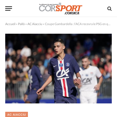
Accueil
»
Pallò
»
AC Aiacciu
»
Coupe Gambardella : l’ACA recevra le PSG en quarts de finale
AC AIACCIU