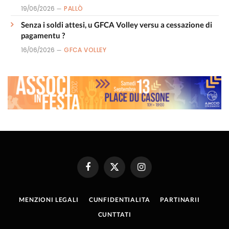
19/06/2026
PALLÒ
Senza i soldi attesi, u GFCA Volley versu a cessazione di
pagamentu ?
16/06/2026
GFCA VOLLEY
Facebook
X
Instagram
(Twitter)
MENZIONI LEGALI
CUNFIDENTIALITA
PARTINARII
CUNTTATI