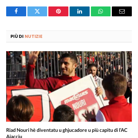
Facebook
Twitter
Pinterest
LinkedIn
WhatsApp
Email
PIÙ DI
NUTIZIE
Riad Nouri hè diventatu u ghjucadore u più capitu di l’AC
Aiacciu