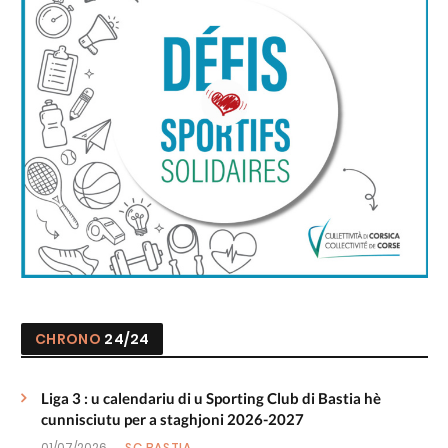
CHRONO
24/24
Liga 3 : u calendariu di u Sporting Club di Bastia hè
cunnisciutu per a staghjoni 2026-2027
01/07/2026
SC BASTIA