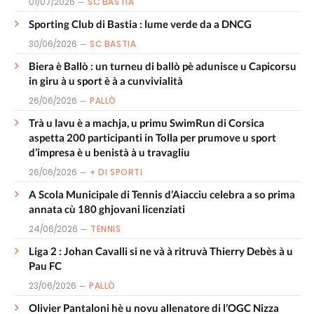
01/07/2026
SC BASTIA
Sporting Club di Bastia : lume verde da a DNCG
30/06/2026
SC BASTIA
Biera è Ballò : un turneu di ballò pè adunisce u Capicorsu
in giru à u sport è à a cunvivialità
26/06/2026
PALLÒ
Trà u lavu è a machja, u primu SwimRun di Corsica
aspetta 200 participanti in Tolla per prumove u sport
d’impresa è u benistà à u travagliu
26/06/2026
+ DI SPORTI
A Scola Municipale di Tennis d’Aiacciu celebra a so prima
annata cù 180 ghjovani licenziati
24/06/2026
TENNIS
Liga 2 : Johan Cavalli si ne và à ritruvà Thierry Debès à u
Pau FC
23/06/2026
PALLÒ
Olivier Pantaloni hè u novu allenatore di l’OGC Nizza