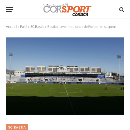
Accueil
»
Pallò
»
SC Bastia
»
Bastia : l’avenir du stade de Furiani en suspens
SC BASTIA