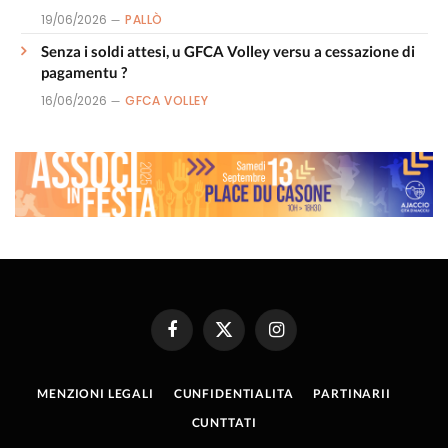
19/06/2026
PALLÒ
Senza i soldi attesi, u GFCA Volley versu a cessazione di
pagamentu ?
16/06/2026
GFCA VOLLEY
Facebook
X
Instagram
(Twitter)
MENZIONI LEGALI
CUNFIDENTIALITA
PARTINARII
CUNTTATI