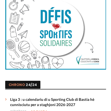
CHRONO
24/24
Liga 3 : u calendariu di u Sporting Club di Bastia hè
cunnisciutu per a staghjoni 2026-2027