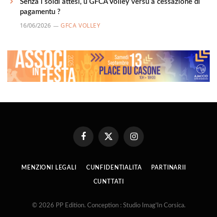
Senza i soldi attesi, u GFCA Volley versu a cessazione di
pagamentu ?
16/06/2026
GFCA VOLLEY
Facebook
X
Instagram
(Twitter)
MENZIONI LEGALI
CUNFIDENTIALITA
PARTINARII
CUNTTATI
© 2026 PP Edition. Conception : Studio Imag'In Corsica.