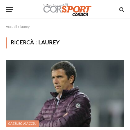
Accueil
»
laurey
RICERCÀ :
LAUREY
GAZÉLEC AIACCIU