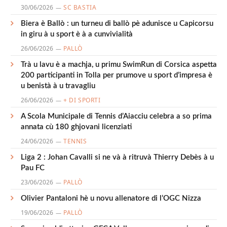
30/06/2026
SC BASTIA
Biera è Ballò : un turneu di ballò pè adunisce u Capicorsu
in giru à u sport è à a cunvivialità
26/06/2026
PALLÒ
Trà u lavu è a machja, u primu SwimRun di Corsica aspetta
200 participanti in Tolla per prumove u sport d’impresa è
u benistà à u travagliu
26/06/2026
+ DI SPORTI
A Scola Municipale di Tennis d’Aiacciu celebra a so prima
annata cù 180 ghjovani licenziati
24/06/2026
TENNIS
Liga 2 : Johan Cavalli si ne và à ritruvà Thierry Debès à u
Pau FC
23/06/2026
PALLÒ
Olivier Pantaloni hè u novu allenatore di l’OGC Nizza
19/06/2026
PALLÒ