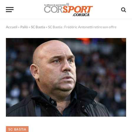
Accueil
»
Pallò
»
SC Bastia
»
SC Bastia : Frédéric Antonetti retire son offre
SC BASTIA