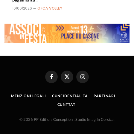
16/06/2026
GFCA VOLLEY
Facebook
X
Instagram
(Twitter)
MENZIONI LEGALI
CUNFIDENTIALITA
PARTINARII
CUNTTATI
© 2026 PP Edition. Conception : Studio Imag'In Corsica.