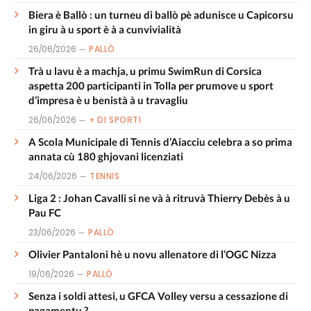
Biera è Ballò : un turneu di ballò pè adunisce u Capicorsu
in giru à u sport è à a cunvivialità
26/06/2026
PALLÒ
Trà u lavu è a machja, u primu SwimRun di Corsica
aspetta 200 participanti in Tolla per prumove u sport
d’impresa è u benistà à u travagliu
26/06/2026
+ DI SPORTI
A Scola Municipale di Tennis d’Aiacciu celebra a so prima
annata cù 180 ghjovani licenziati
24/06/2026
TENNIS
Liga 2 : Johan Cavalli si ne và à ritruvà Thierry Debès à u
Pau FC
23/06/2026
PALLÒ
Olivier Pantaloni hè u novu allenatore di l’OGC Nizza
19/06/2026
PALLÒ
Senza i soldi attesi, u GFCA Volley versu a cessazione di
pagamentu ?