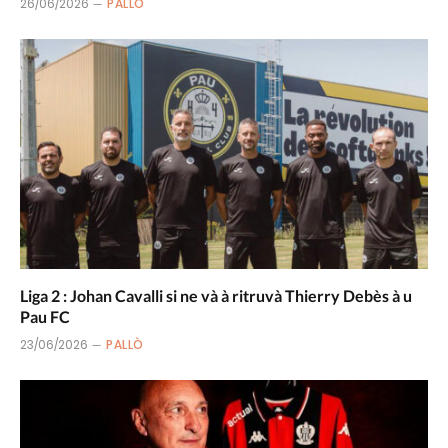
26/06/2026
PALLÒ
Liga 2 : Johan Cavalli si ne và à ritruvà Thierry Debès à u
Pau FC
23/06/2026
PALLÒ