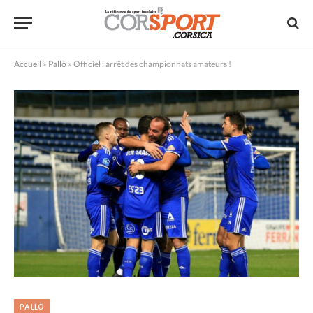
Accueil
»
Pallò
»
Officiel : arrêt des championnats amateurs !
PALLÒ