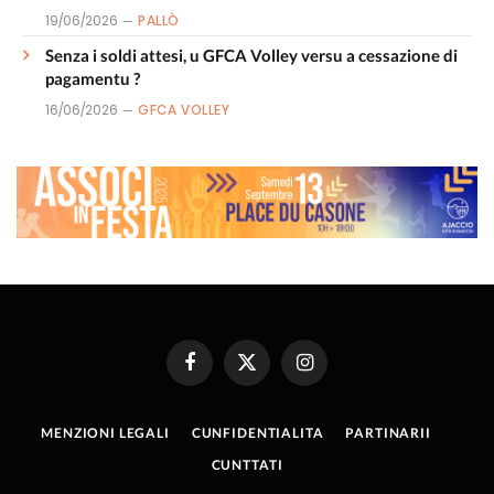
19/06/2026
PALLÒ
Senza i soldi attesi, u GFCA Volley versu a cessazione di
pagamentu ?
16/06/2026
GFCA VOLLEY
Facebook
X
Instagram
(Twitter)
MENZIONI LEGALI
CUNFIDENTIALITA
PARTINARII
CUNTTATI