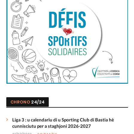
CHRONO
24/24
Liga 3 : u calendariu di u Sporting Club di Bastia hè
cunnisciutu per a staghjoni 2026-2027