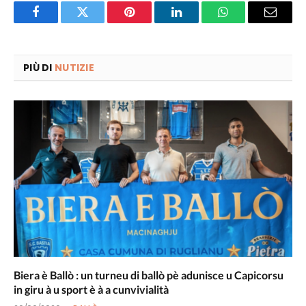
Facebook
Twitter
Pinterest
LinkedIn
WhatsApp
Email
PIÙ DI
NUTIZIE
Biera è Ballò : un turneu di ballò pè adunisce u Capicorsu
in giru à u sport è à a cunvivialità