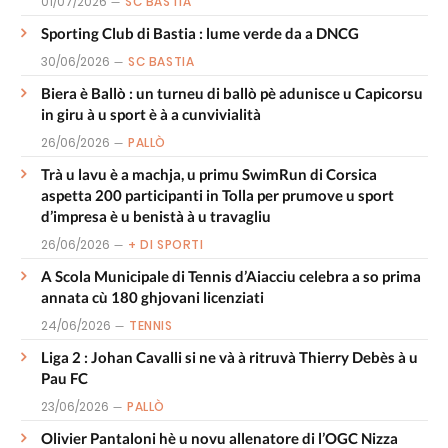
01/07/2026
SC BASTIA
Sporting Club di Bastia : lume verde da a DNCG
30/06/2026
SC BASTIA
Biera è Ballò : un turneu di ballò pè adunisce u Capicorsu
in giru à u sport è à a cunvivialità
26/06/2026
PALLÒ
Trà u lavu è a machja, u primu SwimRun di Corsica
aspetta 200 participanti in Tolla per prumove u sport
d’impresa è u benistà à u travagliu
26/06/2026
+ DI SPORTI
A Scola Municipale di Tennis d’Aiacciu celebra a so prima
annata cù 180 ghjovani licenziati
24/06/2026
TENNIS
Liga 2 : Johan Cavalli si ne và à ritruvà Thierry Debès à u
Pau FC
23/06/2026
PALLÒ
Olivier Pantaloni hè u novu allenatore di l’OGC Nizza