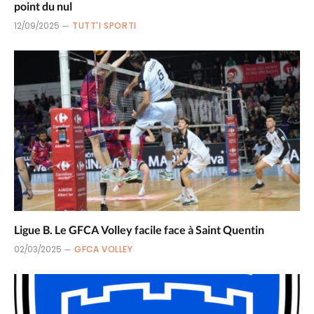
point du nul
12/09/2025
TUTT'I SPORTI
Ligue B. Le GFCA Volley facile face à Saint Quentin
02/03/2025
GFCA VOLLEY