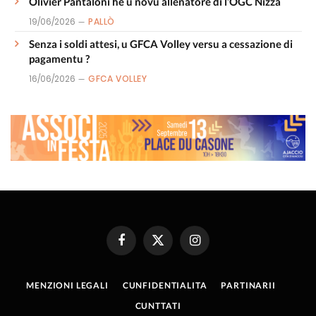
Olivier Pantaloni hè u novu allenatore di l’OGC Nizza
19/06/2026
PALLÒ
Senza i soldi attesi, u GFCA Volley versu a cessazione di
pagamentu ?
16/06/2026
GFCA VOLLEY
Facebook
X
Instagram
(Twitter)
MENZIONI LEGALI
CUNFIDENTIALITA
PARTINARII
CUNTTATI