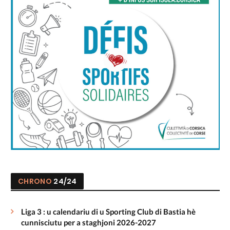
CHRONO
24/24
Liga 3 : u calendariu di u Sporting Club di Bastia hè
cunnisciutu per a staghjoni 2026-2027