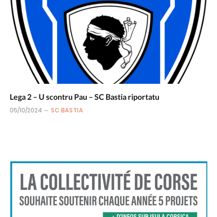
Lega 2 – U scontru Pau – SC Bastia riportatu
05/10/2024
SC BASTIA