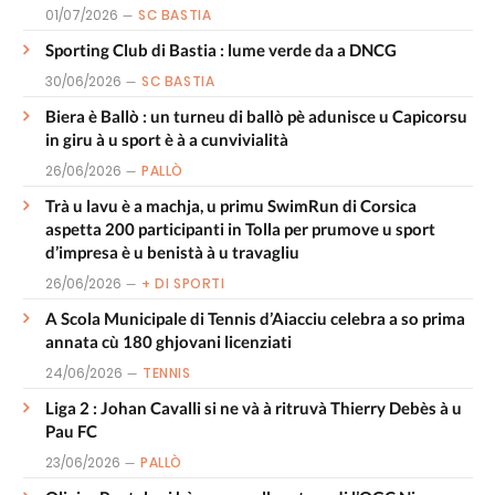
01/07/2026
SC BASTIA
Sporting Club di Bastia : lume verde da a DNCG
30/06/2026
SC BASTIA
Biera è Ballò : un turneu di ballò pè adunisce u Capicorsu
in giru à u sport è à a cunvivialità
26/06/2026
PALLÒ
Trà u lavu è a machja, u primu SwimRun di Corsica
aspetta 200 participanti in Tolla per prumove u sport
d’impresa è u benistà à u travagliu
26/06/2026
+ DI SPORTI
A Scola Municipale di Tennis d’Aiacciu celebra a so prima
annata cù 180 ghjovani licenziati
24/06/2026
TENNIS
Liga 2 : Johan Cavalli si ne và à ritruvà Thierry Debès à u
Pau FC
23/06/2026
PALLÒ