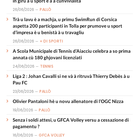
in giru à u sport è à a cunvivialità
26/06/2026
PALLÒ
Trà u lavu è a machja, u primu SwimRun di Corsica
aspetta 200 participanti in Tolla per prumove u sport
d’impresa è u benistà à u travagliu
26/06/2026
+ DI SPORTI
A Scola Municipale di Tennis d’Aiacciu celebra a so prima
annata cù 180 ghjovani licenziati
24/06/2026
TENNIS
Liga 2 : Johan Cavalli si ne và à ritruvà Thierry Debès à u
Pau FC
23/06/2026
PALLÒ
Olivier Pantaloni hè u novu allenatore di l’OGC Nizza
19/06/2026
PALLÒ
Senza i soldi attesi, u GFCA Volley versu a cessazione di
pagamentu ?
16/06/2026
GFCA VOLLEY