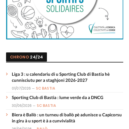
CHRONO
24/24
Liga 3 : u calendariu di u Sporting Club di Bastia hè
cunnisciutu per a staghjoni 2026-2027
01/07/2026
SC BASTIA
Sporting Club di Bastia : lume verde da a DNCG
30/06/2026
SC BASTIA
Biera è Ballò : un turneu di ballò pè adunisce u Capicorsu
in giru à u sport è à a cunvivialità
26/06/2026
PALLÒ