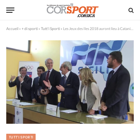
Accueil
»
+ di sporti
»
Tutt'i Sporti
»
Les Jeux des Iles 2018 auront lieu à Catania !
TUTT'I SPORTI