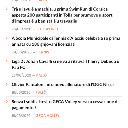
Trà u lavu è a machja, u primu SwimRun di Corsica
aspetta 200 participanti in Tolla per prumove u sport
d’impresa è u benistà à u travagliu
26/06/2026
+ DI SPORTI
A Scola Municipale di Tennis d’Aiacciu celebra a so prima
annata cù 180 ghjovani licenziati
24/06/2026
TENNIS
Liga 2 : Johan Cavalli si ne và à ritruvà Thierry Debès à u
Pau FC
23/06/2026
PALLÒ
Olivier Pantaloni hè u novu allenatore di l’OGC Nizza
19/06/2026
PALLÒ
Senza i soldi attesi, u GFCA Volley versu a cessazione di
pagamentu ?
16/06/2026
GFCA VOLLEY