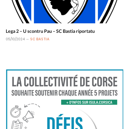
Lega 2 – U scontru Pau – SC Bastia riportatu
05/10/2024
SC BASTIA