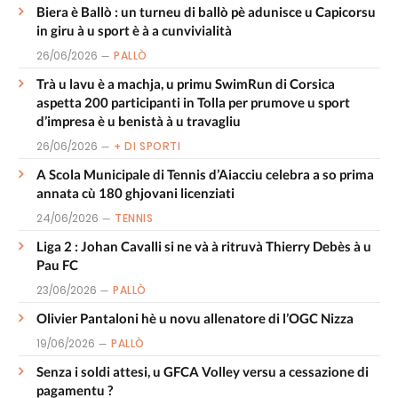
Biera è Ballò : un turneu di ballò pè adunisce u Capicorsu
in giru à u sport è à a cunvivialità
26/06/2026
PALLÒ
Trà u lavu è a machja, u primu SwimRun di Corsica
aspetta 200 participanti in Tolla per prumove u sport
d’impresa è u benistà à u travagliu
26/06/2026
+ DI SPORTI
A Scola Municipale di Tennis d’Aiacciu celebra a so prima
annata cù 180 ghjovani licenziati
24/06/2026
TENNIS
Liga 2 : Johan Cavalli si ne và à ritruvà Thierry Debès à u
Pau FC
23/06/2026
PALLÒ
Olivier Pantaloni hè u novu allenatore di l’OGC Nizza
19/06/2026
PALLÒ
Senza i soldi attesi, u GFCA Volley versu a cessazione di
pagamentu ?