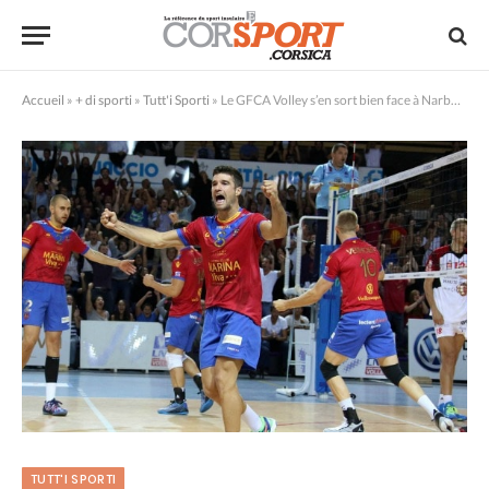
Accueil
»
+ di sporti
»
Tutt'i Sporti
»
Le GFCA Volley s’en sort bien face à Narbonne
TUTT'I SPORTI