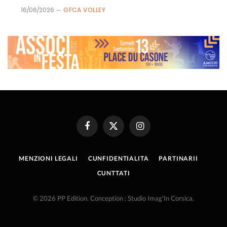
16/06/2026
GFCA VOLLEY
Facebook
X
Instagram
(Twitter)
MENZIONI LEGALI
CUNFIDENTIALITA
PARTINARII
CUNTTATI
© 2026 PP Edition. Conception : Studio Imag'In Corsica.