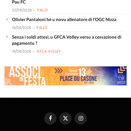
Pau FC
23/06/2026
PALLÒ
Olivier Pantaloni hè u novu allenatore di l’OGC Nizza
19/06/2026
PALLÒ
Senza i soldi attesi, u GFCA Volley versu a cessazione di
pagamentu ?
16/06/2026
GFCA VOLLEY
Facebook
X
Instagram
(Twitter)