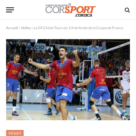
Accueil
»
Volley
»
Le GFCA bat Tours en 1/4 de finale de la Coupe de France
VOLLEY