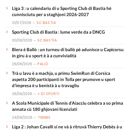
Liga 3 : u calendariu di u Sporting Club di Bastia hè
cunnisciutu per a staghjoni 2026-2027
01/07/2026
SC BASTIA
Sporting Club di Bastia : lume verde da a DNCG
30/06/2026
SC BASTIA
Biera è Ballò : un turneu di ballò pè adunisce u Capicorsu
in giru à u sport è à a cunvivialità
26/06/2026
PALLÒ
Trà u lavu è a machja, u primu SwimRun di Corsica
aspetta 200 participanti in Tolla per prumove u sport
d’impresa è u benistà à u travagliu
26/06/2026
+ DI SPORTI
A Scola Municipale di Tennis d’Aiacciu celebra a so prima
annata cù 180 ghjovani licenziati
24/06/2026
TENNIS
Liga 2 : Johan Cavalli si ne và à ritruvà Thierry Debès à u