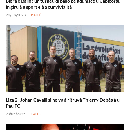
Biera è Ballò : un turneu di ballò pè adunisce u Capicorsu
in giru à u sport è à a cunvivialità
26/06/2026
PALLÒ
Liga 2 : Johan Cavalli si ne và à ritruvà Thierry Debès à u
Pau FC
23/06/2026
PALLÒ