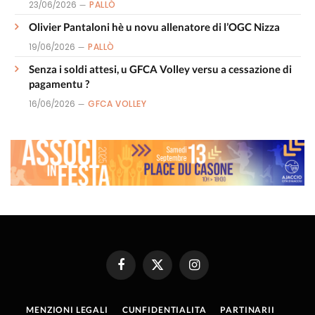
23/06/2026
PALLÒ
Olivier Pantaloni hè u novu allenatore di l’OGC Nizza
19/06/2026
PALLÒ
Senza i soldi attesi, u GFCA Volley versu a cessazione di
pagamentu ?
16/06/2026
GFCA VOLLEY
Facebook
X
Instagram
(Twitter)
MENZIONI LEGALI
CUNFIDENTIALITA
PARTINARII