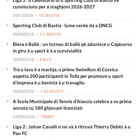
Liga 3 : u calendariu di u Sporting Club di Bastia hè
cunnisciutu per a staghjoni 2026-2027
01/07/2026
SC BASTIA
Sporting Club di Bastia : lume verde da a DNCG
30/06/2026
SC BASTIA
Biera è Ballò : un turneu di ballò pè adunisce u Capicorsu
in giru à u sport è à a cunvivialità
26/06/2026
PALLÒ
Trà u lavu è a machja, u primu SwimRun di Corsica
aspetta 200 participanti in Tolla per prumove u sport
d’impresa è u benistà à u travagliu
26/06/2026
+ DI SPORTI
A Scola Municipale di Tennis d’Aiacciu celebra a so prima
annata cù 180 ghjovani licenziati
24/06/2026
TENNIS
Liga 2 : Johan Cavalli si ne và à ritruvà Thierry Debès à u
Pau FC